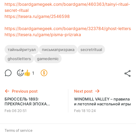
https://boardgamegeek.com/boardgame/460363/tainyi-ritual-
secret-ritual
https://tesera.ru/game/2546598
https://boardgamegeek.com/boardgame/323784/ghost-letters
https://tesera.ru/game/pisma-prizraka
тайныйритуал
письмапризрака
secretritual
ghostletters
gamedemic
1
Previous post
Next post
БРЮССЕЛЬ 1893:
WINDMILL VALLEY – правила
ПРЕКРАСНАЯ ЭПОХА
и летсплей настольной игры
(BRUXELLES 1893: BELLE
Feb 06 20:51
Feb 18 10:24
ÉPOQUE) с дополнением –
правила и летсплей
Terms of service