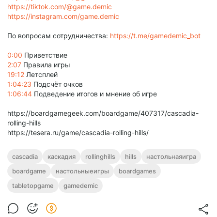
https://tiktok.com/@game.demic
https://instagram.com/game.demic
По вопросам сотрудничества:
https://t.me/gamedemic_bot
0:00
Приветствие
2:07
Правила игры
19:12
Летсплей
1:04:23
Подсчёт очков
1:06:44
Подведение итогов и мнение об игре
https://boardgamegeek.com/boardgame/407317/cascadia-
rolling-hills
https://tesera.ru/game/cascadia-rolling-hills/
cascadia
каскадия
rollinghills
hills
настольнаяигра
boardgame
настольныеигры
boardgames
tabletopgame
gamedemic