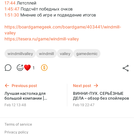
17:44
Летсплей
1:45:47
Подсчёт победных очков
1:51:30
Мнение об игре и подведение итогов
https://boardgamegeek.com/boardgame/403441/windmill-
valley
https://tesera.ru/game/windmill-valley
windmillvalley
windmill
valley
gamedemic
1
Previous post
Next post
Лучшая настолка для
ВИННИ-ПУХ. СЕРЬЁЗНЫЕ
большой компании |
ДЕЛА – обзор без спойлеров
ТАЙНЫЙ РИТУАЛ vs
Feb 12 13:48
Feb 19 22:47
ПИСЬМА ПРИЗРАКА – что
выбрать?
Terms of service
Privacy policy