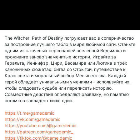
The Witcher: Path of Destiny погружает вас в соперничество
за построение лучшего табло в мире любимой саги. Станьте
одним из ключевых персонажей вселенной Ведьмака и
проживите заново знаменитые истории. Играйте за
Геральта, Йеннифэр, Цири, Весемира или Лютика в трёх
каноничных сюжетах: битва со Стрыгой, путешествие к
Краю света и моральный выбор Меньшего зла. Каждый
герой обладает уникальными умениями – используйте их,
чтобы следовать судьбе или переписать историю.
Совместные действия определяют развязку, но памятью
потомков завладеет лишь один.
https://t.me/gamedemic
https://vk.com/gamedemic
https://youtube.com/@gamedemic
https://patreon.com/gamedemic_
https://tiktok.com/@game.demic