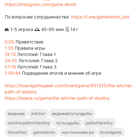
https://instagram.com/game.demic
По вопросам сотрудничества:
https://t.me/gamedemic_bot
👥 1-5 игрока 🕰 45-90 мин 🗓️ 14+
0:00
Приветствие
1:55
Правила игры
19:15
Летсплей: Глава 1
34:35
Летсплей: Глава 2
51:18
Летсплей: Глава 3
1:09:44
Подведение итогов и мнение об игре
https://boardgamegeek.com/boardgame/401325/the-witcher-
path-of-destiny
https://tesera.ru/game/the-witcher-path-of-destiny
ведьмак
witcher
ведьмакпутьсудьбы
witcherpathofdestiny
путьсудьбы
pathofdestiny
thewither
gamedemic
настольнаяигра
boardgame