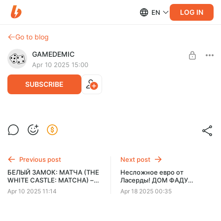
LOG IN
EN
Go to blog
GAMEDEMIC
Apr 10 2025 15:00
SUBSCRIBE
Выбираем что снимать в Апреле 2025
Level required:
🧪 2️⃣ Лаборант-исследователь
SUBSCRIBE
Previous post
Next post
БЕЛЫЙ ЗАМОК: МАТЧА (THE
Несложное евро от
WHITE CASTLE: MATCHA) –
Ласерды! ДОМ ФАДУ
правила и летсплей базовой
(HOUSE OF FADO) – правила
Apr 10 2025 11:14
Apr 18 2025 00:35
игры с дополнением
и летсплей настольной игры