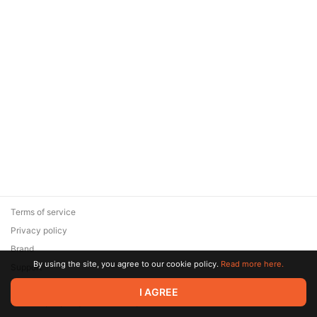
Terms of service
Privacy policy
Brand
By using the site, you agree to our cookie policy.
Read more here.
Support
© 2026 Zaya Solutions Limited. All rights reserved. All trademarks
I AGREE
are the property of their respective owners.