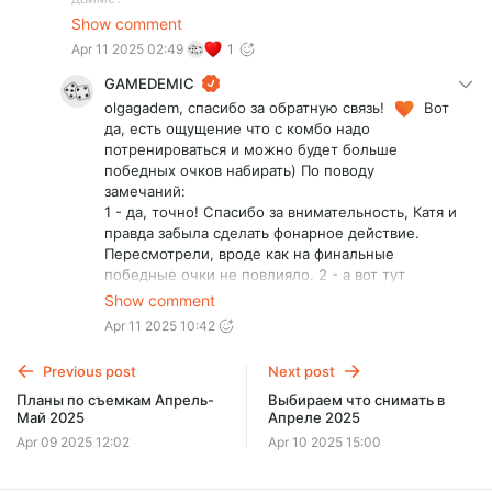
2. В конце игры не активировал садовников.
Show comment
Буду ждать ваших следующих летсплеев❤️
Apr 11 2025 02:49
1
GAMEDEMIC
olgagadem, спасибо за обратную связь!
Вот
да, есть ощущение что с комбо надо
потренироваться и можно будет больше
победных очков набирать) По поводу
замечаний:
1 - да, точно! Спасибо за внимательность, Катя и
правда забыла сделать фонарное действие.
Пересмотрели, вроде как на финальные
победные очки не повлияло. 2 - а вот тут
обратите внимание, в 3 раунде садовники не
Show comment
активируются, прописан этот момент в правилах
Apr 11 2025 10:42
( + на самой карте в правом углу (где счетчик
раундов) по символам можно сориентироваться
Previous post
Next post
Планы по съемкам Апрель-
Выбираем что снимать в
Май 2025
Апреле 2025
Apr 09 2025 12:02
Apr 10 2025 15:00