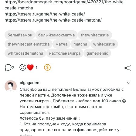
https://boardgamegeek.com/boardgame/420321/the-white-
castle-matcha
https://tesera.ru/game/the-white-castle/
https://tesera.ru/game/the-white-castle-matcha/
белыйзамок
белыйзамокматча
thewhitecastle
thewhitecastlematcha
матча
matcha
whitecastle
whitecastlematcha
настольнаяигра
gamedemic
2
1
olgagadem
Спасибо за ваш летсплей! Белый замок полюбила с
первой партии. Дополнение тоже взяла и уже
успели сыграть. Победитель набрал под 100 очков 😁
Но там мастер комбо, с которым сложно
соревноваться.
Хотелось бы пару замечаний :
1. Ктя на последнем ходу, когда поднимала
придворного, не выполнила фанарное действие у
дайме.