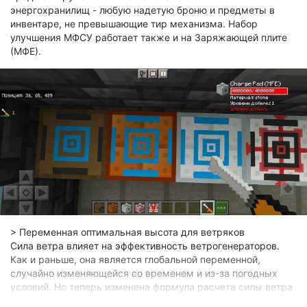
энергохранилищ - любую надетую броню и предметы в
инвентаре, не превышающие тир механизма. Набор
улучшения МФСУ работает также и на Заряжающей плите
(МФЕ).
> Переменная оптимальная высота для ветряков
Сила ветра влияет на эффективность ветрогенераторов.
Как и раньше, она является глобальной переменной,
случайно изменяющейся со временем и из-за погодных
условий. Но теперь изменена формула расчета силы ветра
в зависимости от высоты - если раньше максимальная