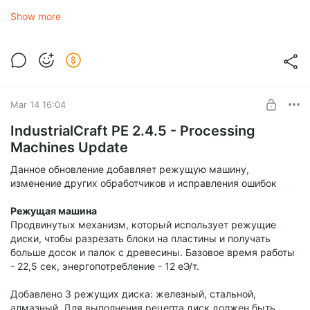
проводов: вместо проверки всей цепи проводов раз в
секунду, вызывая лаг спайки, цепь разбивается на регионы
Show more
проверки по субчанкам и равномерно распределяет
проверки в течении 20 тиков.
Mar 14 16:04
IndustrialCraft PE 2.4.5 - Processing
Machines Update
Данное обновление добавляет режущую машину,
изменение других обработчиков и исправления ошибок
Режущая машина
Продвинутых механизм, который использует режущие
диски, чтобы разрезать блоки на пластины и получать
Другие изменения
больше досок и палок с древесины. Базовое время работы
- 22,5 сек, энергопотребление - 12 еЭ/т.
Добавлено 3 режущих диска: железный, стальной,
алмазный. Для выполнения рецепта диск должен быть