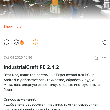
Show more
Переработаны подсказки механизмов
1
Для генераторов (включая теплогенераторы) теперь
отображается информация о производстве энергии
Oct 04 2025 10:36
Добавлена информация о потреблении энергии в
потребителях
IndustrialCraft PE 2.4.2
Добавлена информация о выходе энергии для
Этот мод является портом IC2 Experimental для PC на
энергохранилищ
Android и добавляет электричество, обработку руд и
металлов, ядерную энергетику, мощные инструменты и
Добавлена локализация для подсказок
броню.
трансформаторов
Список изменений:
- Добавлена серебряная пластина, плотная серебряная
пластина и серебряная оболочка