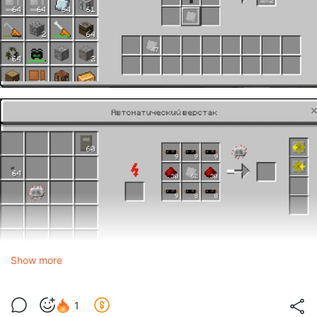
Show more
Анимированные текстуры для:
- Компрессора
- Дробителя
1
- Металлоформовочной машины