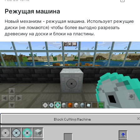
Изменено время выполнения для некоторых рецептов
Дробитель:
Режущая машина
Рецепты дробления слитков, пластин и других
Новый механизм - режущая машина. Использует режущие
предметов в пыль (15 -> 10 с)
диски (не ломаются) чтобы более выгодно разрезать
Дробление оболочек (15 -> 5 с)
древесину на доски и блоки на пластины.
Дробление самородков (15 -> 1,25 с)
Дробление блоков и плотных пластин на 9 пыли (15 ->
20 с)
Компрессор:
Объединение маленьких кучек пыли в 1 пыль: 20 с ->
2,5 с
Наполнитель:
В режиме наполнения/опустошения капсул время
работы сокращено до 2 секунд
Изменение механики работы доменной печи
Если раньше она потребляла всю подаваемую тепловую
энергию только при разогреве, а далее требовала по 1 HU/t