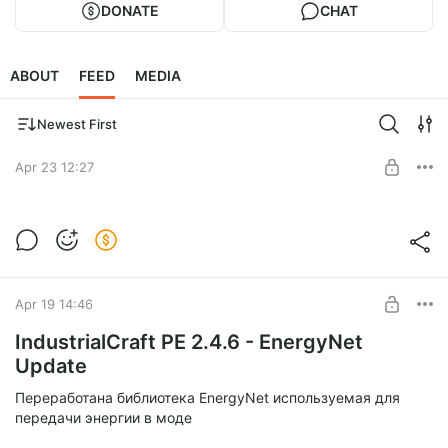
DONATE
CHAT
ABOUT
FEED
MEDIA
Newest First
Apr 23 12:27
IndustrialCraft PE 2.4.7
Level required:
Тестер
Apr 19 14:46
SUBSCRIBE
IndustrialCraft PE 2.4.6 - EnergyNet
Update
Переработана библиотека EnergyNet используемая для
передачи энергии в моде