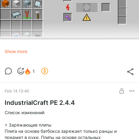
на выплавку стали в течение 300 секунд, то теперь
скорость выполнения рецепта пропорциональна
количеству подаваемого тепла. При передаче 20 HU/t
время рецепта соответствует оригинальному, а
максимально может потреблять 100 HU/t, ускоряясь до 60
секунд на слиток.
Остальные фичи
Show more
1
Feb 14 13:40
IndustrialCraft PE 2.4.4
Список изменений
> Заряжающие плиты
Плита на основе батбокса заряжает только ранцы и
предмет в руке. Плиты на основе остальных