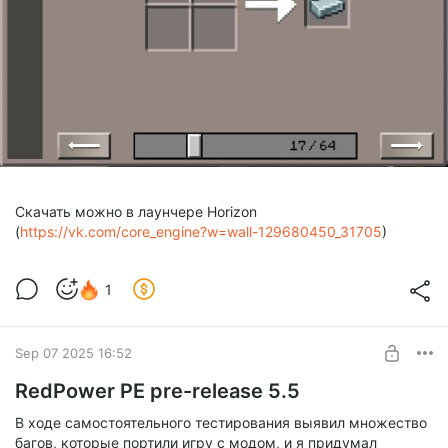
Скачать можно в лаунчере Horizon
(
https://vk.com/core_engine?w=wall-129680450_31705
)
1
Sep 07 2025 16:52
RedPower PE pre-release 5.5
В ходе самостоятельного тестирования выявил множество
багов, которые портили игру с модом, и я придумал