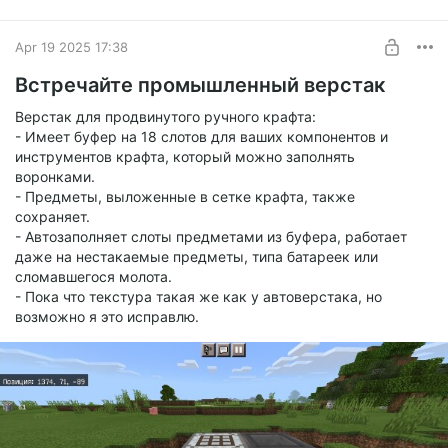
- Утилизатора
- Радиоизотопного теплогенератора и РИТЭГа
Apr 19 2025 17:38
- Термальной центрифуги
Встречайте промышленный верстак
Верстак для продвинутого ручного крафта:
- Имеет буфер на 18 слотов для ваших компонентов и
инструментов крафта, который можно заполнять
воронками.
- Предметы, выложенные в сетке крафта, также
сохраняет.
- Автозаполняет слоты предметами из буфера, работает
даже на нестакаемые предметы, типа батареек или
сломавшегося молота.
- Пока что текстура такая же как у автоверстака, но
возможно я это исправлю.