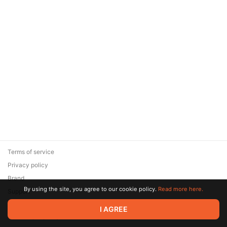
Terms of service
Privacy policy
Brand
By using the site, you agree to our cookie policy.
Read more here.
Support
© 2026 Zaya Solutions Limited. All rights reserved. All trademarks
I AGREE
are the property of their respective owners.