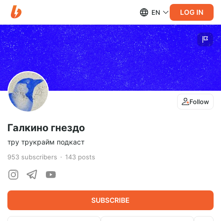
LOG IN
EN
Follow
Галкино гнездо
тру трукрайм подкаст
953
subscribers
143
posts
SUBSCRIBE