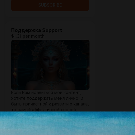
SUBSCRIBE
Поддержка Support
$1.31 per month
Если Вам нравиться мой контент,
хотите поддержать меня лично, и
быть причастной к развитию канала,
то самый эффективный способ
оформить Подписку!
Это не продажа контента, это
поддержка!
В замен Вы получаете уникальный