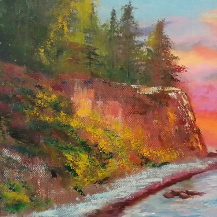
The paintings
DONATE
not a tinted
I use only the
I participate 
THE GUARAN
A wide stretc
deformation. T
море
мор