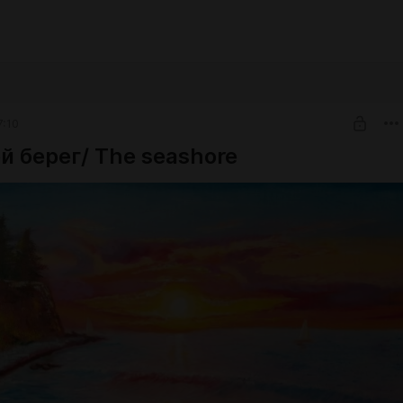
7:10
й берег/ The seashore