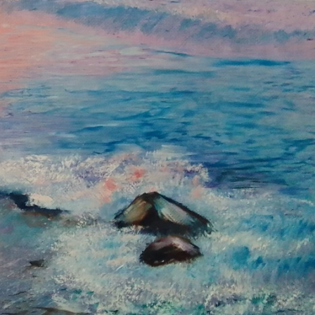
В замен Вы получаете доступ к
фото и видео и интересных
историй.
In return, you get access to photos
and videos and interesting stories.
Дарю 2 дня пробного периода
для Вас.
FREE TRIAL
First
2 days free.
VIP
$4 per month