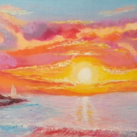
 are created by me manually from beginning to end. Not a print,
 photo, but handmade.
 highest quality materials in my work.
in painting competitions, my paintings take the first places.
TEE!
her that enhances the rigidity of the painting, which prevents
he painting itself is of high quality
ской берег
пейзаж
морской пейзаж
Go to all posts