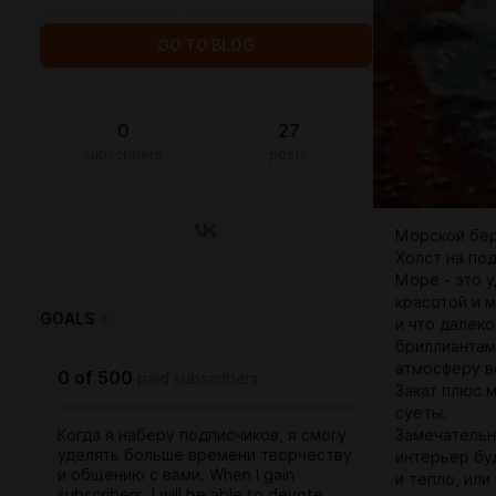
GO TO BLOG
0
27
subscribers
posts
Морской бер
Холст на под
Море - это 
красотой и 
GOALS
3
и что далек
бриллиантам
атмосферу в
0
of
500
paid subscribers
Закат плюс 
суеты.
Когда я наберу подписчиков, я смогу
Замечательн
уделять больше времени творчеству
интерьер бу
и общению с вами. When I gain
и тепло, ил
subscribers, I will be able to devote