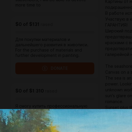
Картины от 
more time to
подкрашенно
В работе ис
Участвую в 
$0
of
$131
raised
ГАРАНТИЯ!
Широкий под
предотвраща
Для покупки материалов и
красками с 
дальнейшего развития в живописи.
предотврати
For the purchase of materials and
галерейной 
further development in painting.
The seashore
DONATE
Canvas on a st
The sea is an
power. Lookin
unknown world
$0
of
$1 310
raised
sun's glare o
romance.
Я смогу купить профессиональную
Sunset plus t
камеру, чтобы мои фото и видео
and bustle of
были более качественные. I will be
A wonderful co
able to buy a professional camera so
excellent dec
that my photos
a wonderful g