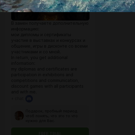
В замен получаете дополнительную
информацию:
мои дипломы и сертификаты
участие в выставках и конкурсах и
общение, игры в дисконте со всеми
участниками и со мной.
In return, you get additional
information:
my diplomas and certificates are
participation in exhibitions and
competitions and communication,
discount games with all participants
and with me.
+ chat
Подарок, пробный период
чтоб понять, что это то что
нужно для Вас.
FREE TRIAL