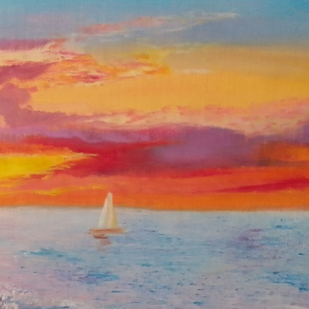
контент с фото моих картин в
хорошем качестве.
If you like my content, want to
support me personally, and be
involved in the development of the
channel, then the most effective way
is to Subscribe! This is not a content
sale, this is support!
In return, you get photos.
SUBSCRIBE
Расширенный уровень
Advanced Level
$2.62 per month