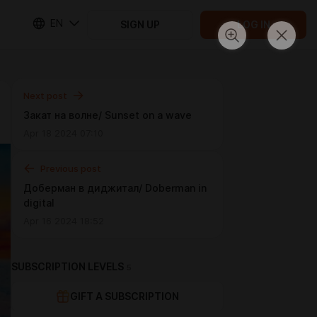
EN
SIGN UP
LOG IN
Next post
Закат на волне/ Sunset on a wave
Apr 18 2024 07:10
Previous post
Доберман в диджитал/ Doberman in
digital
Apr 16 2024 18:52
SUBSCRIPTION LEVELS
5
GIFT A SUBSCRIPTION