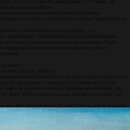
начала до конца создаются мной вручную. Не печать, не
е фото, а ручная работа.
пользую только самые качественные материалы.
конкурсах по живописи, мои картины занимают первые места.
рамник, усиливающий жесткость картины, что
ет деформацию. Сама картина написана качественными
высокой светостойкостью, которые не выцветают. Чтобы
ть провисание, используются натуральные холсты с
натяжкой.
 at sunset
retcher, linen, oil, 60/80 cm.
 amazing element of nature that can surprise with its beauty and
g at the sea surface, it seems that it is endless and that an
 begins far beyond the horizon. Sparkling with diamonds, the
n the water surface creates a unique atmosphere of magic and
he sea, what could be better for calming the soul from the hustle
 the city.
lorful, bright picture will perfectly fit into any interior, will be an
oration in your home, will give you joy and warmth, or will serve as
ift for your loved ones.