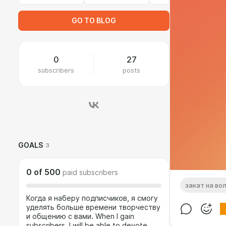
GO TO BLOG
0
27
subscribers
posts
GOALS
3
0
of
500
paid subscribers
закат на во
Когда я наберу подписчиков, я смогу
уделять больше времени творчеству
и общению с вами. When I gain
subscribers, I will be able to devote