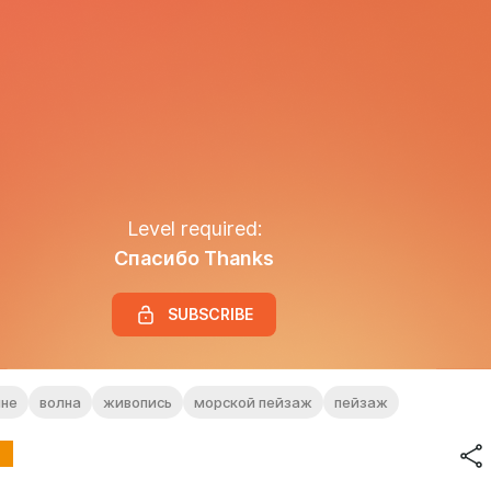
Level required:
Спасибо Thanks
SUBSCRIBE
лне
волна
живопись
морской пейзаж
пейзаж