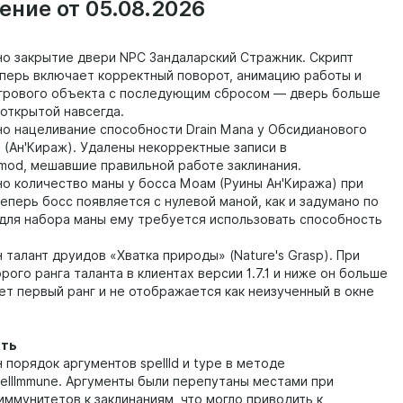
ение от 05.08.2026
о закрытие двери NPC Зандаларский Стражник. Скрипт
перь включает корректный поворот, анимацию работы и
грового объекта с последующим сбросом — дверь больше
 открытой навсегда.
о нацеливание способности Drain Mana у Обсидианового
 (Ан'Кираж). Удалены некорректные записи в
t_mod, мешавшие правильной работе заклинания.
о количество маны у босса Моам (Руины Ан'Киража) при
еперь босс появляется с нулевой маной, как и задумано по
для набора маны ему требуется использовать способность
талант друидов «Хватка природы» (Nature's Grasp). При
рого ранга таланта в клиентах версии 1.7.1 и ниже он больше
ет первый ранг и не отображается как неизученный в окне
сть
порядок аргументов spellId и type в методе
pellImmune. Аргументы были перепутаны местами при
иммунитетов к заклинаниям, что могло приводить к