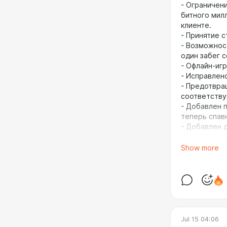
- Ограничен
битного мил
клиенте.
- Принятие с
- Возможност
один забег с
- Офлайн-иг
- Исправлен
- Предотвра
соответству
- Добавлен п
теперь спавн
- Добавлен 
вместо map 
Show more
Данные и к
- Скорректир
1.8 и 1.9 — 
Jin'do, C'Thu
других.
Jul 15 04:06