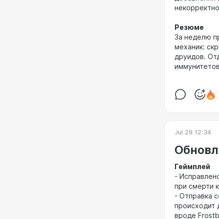
некорректно
Резюме
За неделю п
механик: ск
друидов. От
иммунитетов
Jul 29 12:34
Обновл
Геймплей
- Исправлено
при смерти 
- Отправка 
происходит 
вроде Frostb