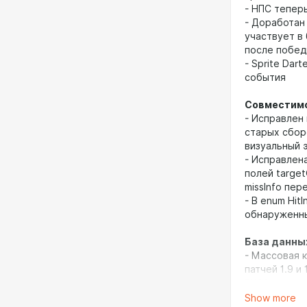
- НПС тепер
- Доработан
участвует в
после побед
- Sprite Dar
события
Совместимо
- Исправлен 
старых сбор
визуальный 
- Исправлен
полей target
missInfo пер
- В enum Hit
обнаруженны
База данны
- Массовая 
патчей 1.9 и
BWL), тригг
- Исправлены
Show more