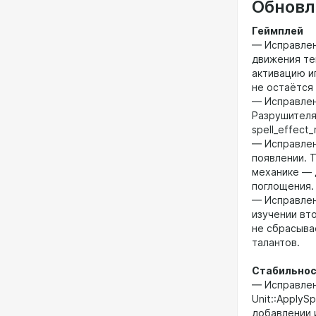
Обновл
Геймплей
— Исправлен
движения те
активацию и
не остаётся
— Исправлен
Разрушителя
spell_effec
— Исправлен
появлении. Т
механике — 
поглощения.
— Исправлен 
изучении вто
не сбрасыва
талантов.
Стабильно
— Исправлен 
Unit::ApplyS
добавлении 