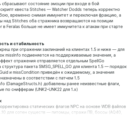
ь сбрасывают состояние эмоции при входе в бой
 скрипт квеста Stitches — Watcher Dodds теперь корректно
 бою, временно снимая иммунитет и переключая фракцию, а
ы над Stitches оба стражника возвращаются на позиции
ter в Feralas больше не имеет иммунитета к атакам при старте
сть и стабильность
креш при отражении заклинаний на клиентах 1.5 и ниже — для
ок missInfo подменяется на поддерживаемые значения, а
эффект отражения отправляется отдельным SpellGo
а структура пакета SMSG_SPELL_GO для клиента 1.5 — порядок
Guid и missCondition приведён к ожидаемому, а значения
еназначены в соответствии с патчем 1.5
Info (DamageStructs.h) добавлены ранее неизвестные флаги,
е по снифферам (UNK2–UNK22 для 1.x)
х
корректировка статических флагов NPC на основе WDB файлов
 1.10 для сотен существ — питомцы, стражи ПВ, боссы (AQ40,
еры, маршалы Альтерака, торговцы и другие
 позиции и тип движения двух critter-существ