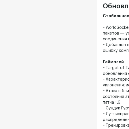
Обновле
Стабильнос
- WorldSocke
пакетов — у
соединения 
- Добавлен 
ошибку комп
Геймплей
- Target of 
обновления 
- Характери
уклонения; и
- Атака в б
состояния а
патча 1.6.
- Сундук Гур
- Лут: испра
распределен
- Тренировк