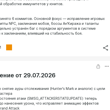
й обработке иммунитетов у юнитов.
ринято 6 коммитов. Основной фокус — исправление игровых
рипты NPC, заклинания мобов, боссы Ан'Киража и таланты
дельно устранён баг с порядком аргументов в системе
 к заклинаниям, влиявший на стабильность боя.
1
ение от 29.07.2026
 снятие ауры отслеживания (Hunter's Mark и аналоги) с цели
кастера
состояния атаки (SMSG_ATTACKERSTATEUPDATE) теперь
до нанесения урона, что исправляет анимацию эффектов
rand Attack