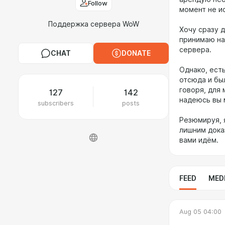
Follow
момент не и
Поддержка сервера WoW
Хочу сразу д
принимаю на
сервера.
CHAT
DONATE
Однако, ест
отсюда и бы
говоря, для 
127
142
надеюсь вы 
subscribers
posts
Резюмируя, 
лишним дока
вами идём.
FEED
MED
Aug 05 04:00