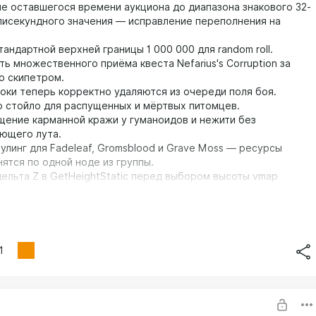
ие оставшегося времени аукциона до диапазона знакового 32-
лисекундного значения — исправление переполнения на
тандартной верхней границы 1 000 000 для random roll.
ь множественного приёма квеста Nefarius's Corruption за
о скипетром.
роки теперь корректно удаляются из очереди поля боя.
о стойло для распущенных и мёртвых питомцев.
щение карманной кражи у гуманоидов и нежити без
ющего лута.
улинг для Fadeleaf, Gromsblood и Grave Moss — ресурсы
ятся по одной ноде из группы.
дельта Z в GetHeightStatic перед выбором высоты vmap
— исправление позиционирования при коллизиях.
онтент
ованы данные существ на основе wdb-файлов патчей 1.2, 1.7,
обновлены шаблоны для Ironaya, Twilight Corrupter, Shade of
1
n Portal, Zulian Guardian, Falstad Wildhammer, Scarlet Inquisitor и