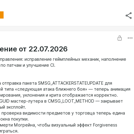
новые записи для Sprinkle и Prospector Ironboot на патч 9
льность и рефакторинг
я кода в Unit.cpp: устранены избыточные else-после-return,
бота с итераторами, исправлено переполнение при подсчёте
врагов, переписаны методы случайного выбора цели через
mContainerElement
ение от 22.07.2026
правления: исправление геймплейных механик, наполнение
по патчам и улучшение CI.
а отправка пакета SMSG_ATTACKERSTATEUPDATE для
й типа «следующая атака ближнего боя» — теперь анимация
рирования, уклонения и крита отображается корректно.
 GUID мастер-лутера в CMSG_LOOT_METHOD — закрывает
ый эксплойт.
я проверка видимости предметов у торговца теперь едина
 окна покупки.
смерти Могрейна, чтобы визуальный эффект Forgiveness
играться.