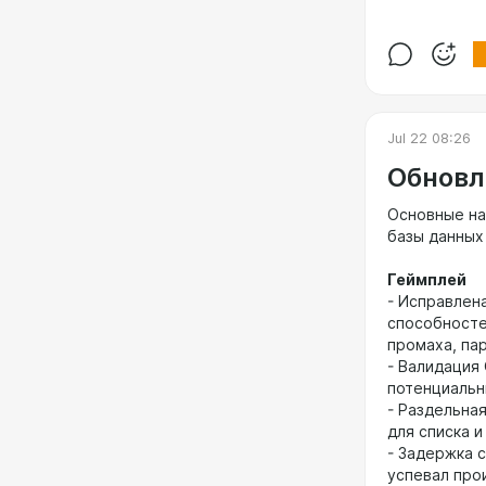
- Добавлены 
Производите
- Оптимизаци
улучшена ра
количества 
SelectRando
Jul 22 08:26
Обновл
Основные на
базы данных 
Геймплей
- Исправлен
способносте
промаха, па
- Валидация
потенциальн
- Раздельна
для списка и
- Задержка 
успевал про