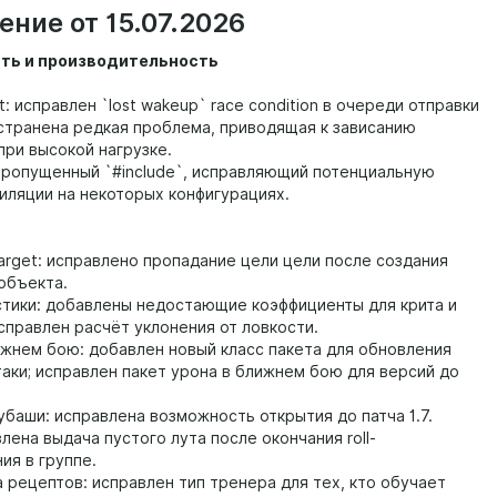
ние от 15.07.2026
ть и производительность
t: исправлен `lost wakeup` race condition в очереди отправки
странена редкая проблема, приводящая к зависанию
при высокой нагрузке.
пропущенный `#include`, исправляющий потенциальную
иляции на некоторых конфигурациях.
Target: исправлено пропадание цели цели после создания
объекта.
стики: добавлены недостающие коэффициенты для крита и
справлен расчёт уклонения от ловкости.
лижнем бою: добавлен новый класс пакета для обновления
таки; исправлен пакет урона в ближнем бою для версий до
убаши: исправлена возможность открытия до патча 1.7.
влена выдача пустого лута после окончания roll-
ия в группе.
а рецептов: исправлен тип тренера для тех, кто обучает