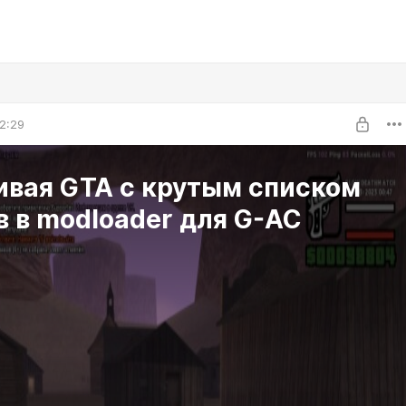
2:29
ивая GTA с крутым списком
 в modloader для G-AC