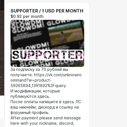
SUPPORTER / 1 USD PER MONTH
$0.92 per month
За подписку за 70 рублей вы
получаете: https://vk.com/unknownc
ommand?w=product-
59265894_1391892%2Fquery
И модификации, которые
публикуются здесь.
После оплаты напишите в здесь ЛС
ваш никнейм, дискорд и ссылку на
форумный профиль.
After payment please send message
here with your nickname, discord,