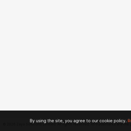
By using the site, you agree to our cookie policy.
R
© 2026 Zaya Solutions Limited. All rights reserved. All trademarks are the