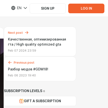
EN
SIGN UP
LOG IN
Next post
Качественная, оптимизированная
гта / High quality optimized gta
Feb 07 2024 23:59
Previous post
Разбор модов #GDM18!
Feb 06 2023 19:40
SUBSCRIPTION LEVELS
6
GIFT A SUBSCRIPTION