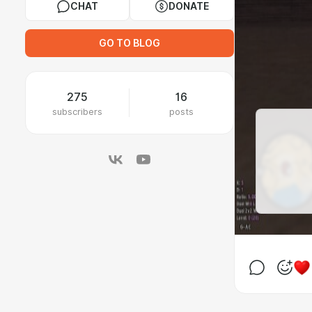
CHAT
DONATE
GO TO BLOG
275
16
subscribers
posts