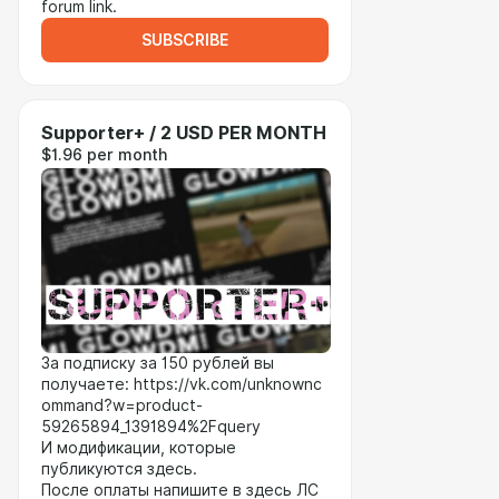
forum link.
SUBSCRIBE
Supporter+ / 2 USD PER MONTH
$1.96 per month
За подписку за 150 рублей вы
получаете: https://vk.com/unknownc
ommand?w=product-
59265894_1391894%2Fquery
И модификации, которые
публикуются здесь.
После оплаты напишите в здесь ЛС