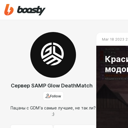
Mar 18 2023 2
Крас
модов
Сервер SAMP Glow DeathMatch
Follow
Пацаны с GDM'a самые лучшие, не так ли?
;)