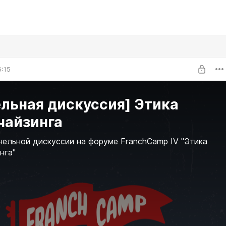
6:15
льная дискуссия] Этика
чайзинга
нельной дискуссии на форуме FranchCamp IV "Этика
нга"