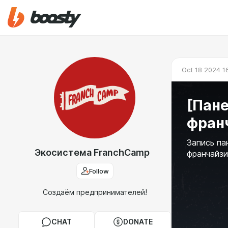
Oct 18 2024 1
[Пане
фран
Запись па
Экосистема FranchCamp
франчайзи
Follow
Создаём предпринимателей!
CHAT
DONATE