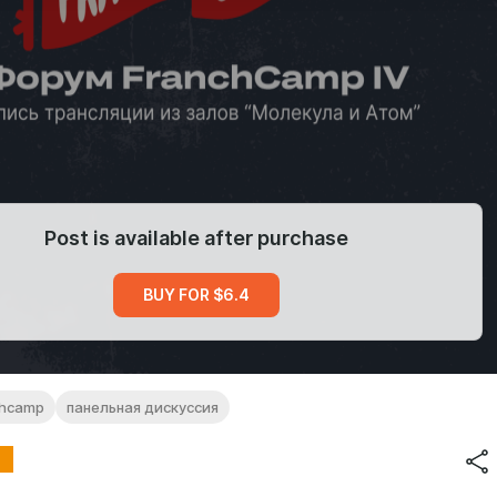
Post is available after purchase
BUY FOR $6.4
chcamp
панельная дискуссия