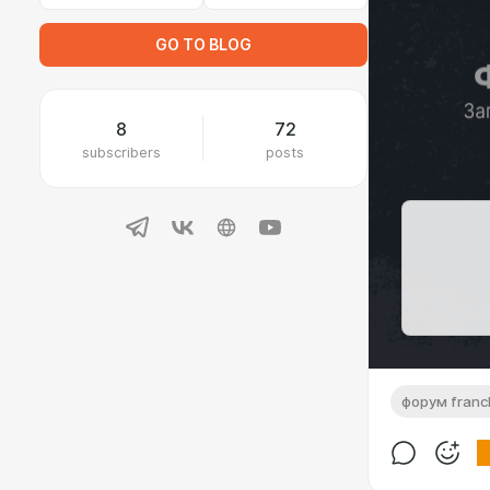
GO TO BLOG
8
72
subscribers
posts
форум fran