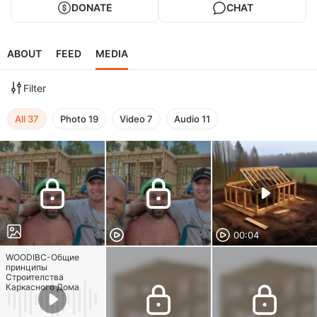
DONATE
CHAT
ABOUT
FEED
MEDIA
Filter
All
37
Photo
19
Video
7
Audio
11
00:04
WOODIBC-Общие
принципы
Строителства
Каркасного Дома