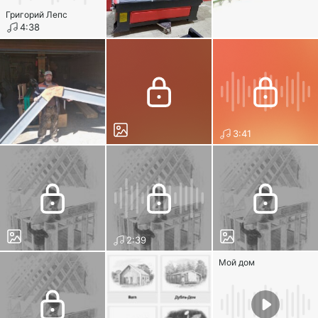
Григорий Лепс
4:38
3:41
2:39
Мой дом