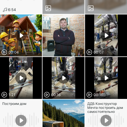
6:54
00:04
00:07
1:21
00:16
00:16
Построим дом
ДДБ Конструктор
Мечта построить дом
самостоятельно