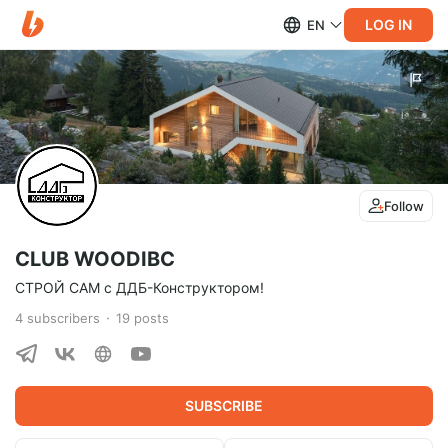
LOG IN
EN
Follow
CLUB WOODIBC
СТРОЙ САМ с ДДБ-Конструктором!
4
subscribers
19
posts
SUBSCRIBE