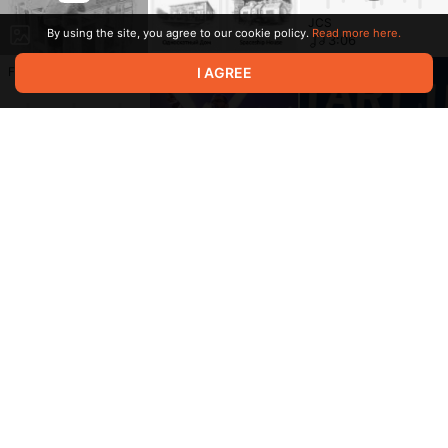
JCS
By using the site, you agree to our cookie policy.
Read more here.
3:06
I AGREE
Fools Rhythm
Two Fingers
3:56
1:18
Terms of service
Privacy policy