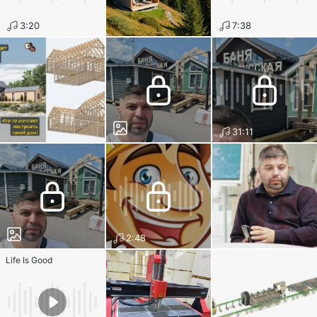
3:20
7:38
31:11
2:48
Life Is Good