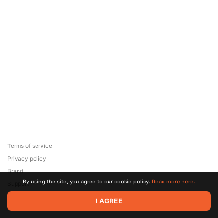
Terms of service
Privacy policy
Brand
By using the site, you agree to our cookie policy.
Read more here.
Support
© 2026 Zaya Solutions Limited. All rights reserved. All trademarks
I AGREE
are the property of their respective owners.