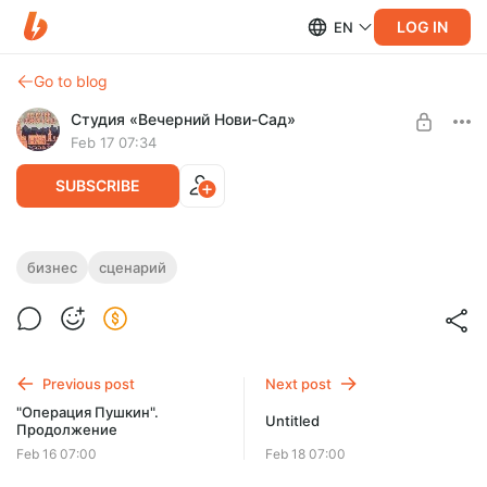
LOG IN
EN
Go to blog
Студия «Вечерний Нови-Сад»
Feb 17 07:34
SUBSCRIBE
Сценарий для первого выпуска нового
бизнес
сценарий
сезона "Чемодана денег"
Level required:
Любимчик
В последнем выпуске подкаста "Чемодана" мы обещали
вернуться в виде бизнес-сериала и ниже сценарий для
SUBSCRIBE
первого выпуска.
Previous post
Next post
"Операция Пушкин".
Untitled
Продолжение
Feb 16 07:00
Feb 18 07:00