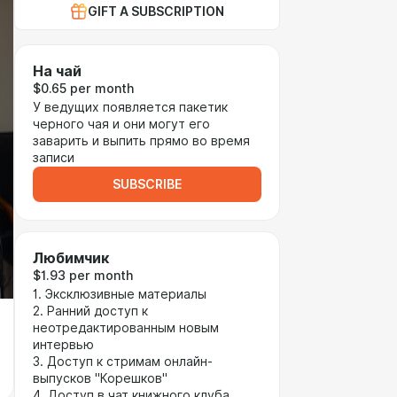
GIFT A SUBSCRIPTION
На чай
$0.65 per month
У ведущих появляется пакетик
черного чая и они могут его
заварить и выпить прямо во время
записи
SUBSCRIBE
Любимчик
$1.93 per month
1. Эксклюзивные материалы
2. Ранний доступ к
неотредактированным новым
интервью
3. Доступ к стримам онлайн-
выпусков "Корешков"
4. Доступ в чат книжного клуба