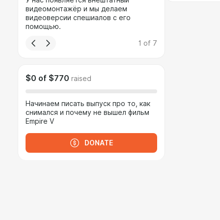
У нас появляется внештатный
видеомонтажёр и мы делаем
видеоверсии спешиалов с его
помощью.
1
of
7
$0
of
$770
raised
Начинаем писать выпуск про то, как
снимался и почему не вышел фильм
Empire V
DONATE