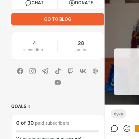
CHAT
DONATE
GO TO BLOG
4
28
subscribers
posts
GOALS
8
бука
0
of
30
paid subscribers