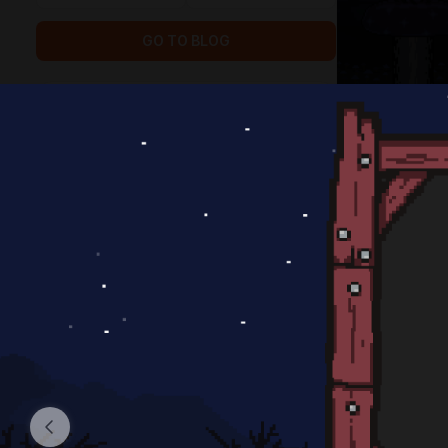
GO TO BLOG
4
8
subscribers
posts
GOALS
1
0
of
100
paid subscribers
Давайте покажим всем, что мы
большая дружная команда!