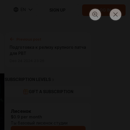
EN
SIGN UP
LOG IN
Previous post
Подготовка к релизу крупного патча
для PBT
Dec 24 2024 23:26
SUBSCRIPTION LEVELS
3
GIFT A SUBSCRIPTION
Лисенок
$0.9 per month
Ты базовый лисенок студии