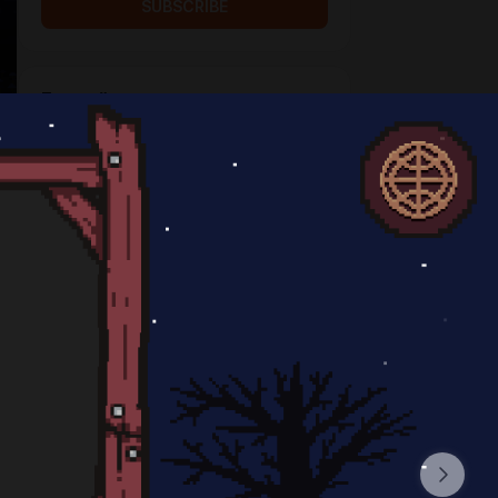
SUBSCRIBE
Боевой лис
$13 per month
Ты настоящий заступник
финансовой стабильности нашей
студии!
SUBSCRIBE
Лисий Барон
$130 per month
Ты лис с большим и звонким
кошельком, отношение к тебе
соответствующее
SUBSCRIBE