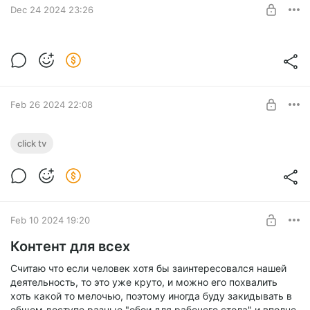
Dec 24 2024 23:26
Подготовка к релизу крупного патча для
PBT
Level required:
Лисенок
Feb 26 2024 22:08
SUBSCRIBE
Короткий тизер новой игры
click tv
Level required:
Лисенок
SUBSCRIBE
Feb 10 2024 19:20
Контент для всех
Считаю что если человек хотя бы заинтересовался нашей
деятельность, то это уже круто, и можно его похвалить
хоть какой то мелочью, поэтому иногда буду закидывать в
общем доступе разные "обои для рабочего стола" и вполне