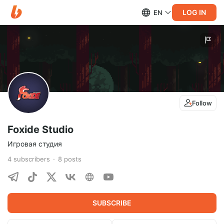
LOG IN
EN
Follow
Foxide Studio
Игровая студия
4
subscribers
8
posts
SUBSCRIBE