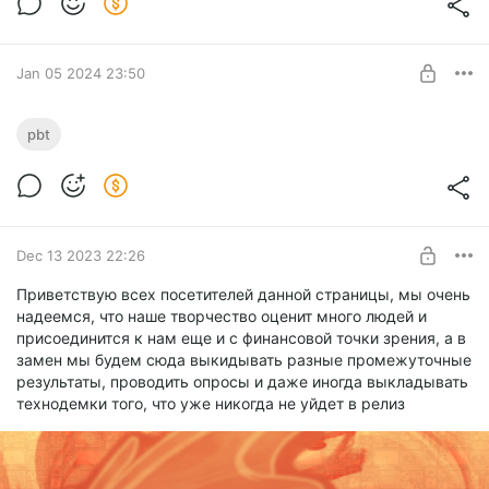
Лисенок
SUBSCRIBE
Jan 05 2024 23:50
Система генерации уровней РНД
pbt
Level required:
Лисенок
SUBSCRIBE
Dec 13 2023 22:26
Приветствую всех посетителей данной страницы, мы очень
надеемся, что наше творчество оценит много людей и
присоединится к нам еще и с финансовой точки зрения, а в
замен мы будем сюда выкидывать разные промежуточные
результаты, проводить опросы и даже иногда выкладывать
технодемки того, что уже никогда не уйдет в релиз