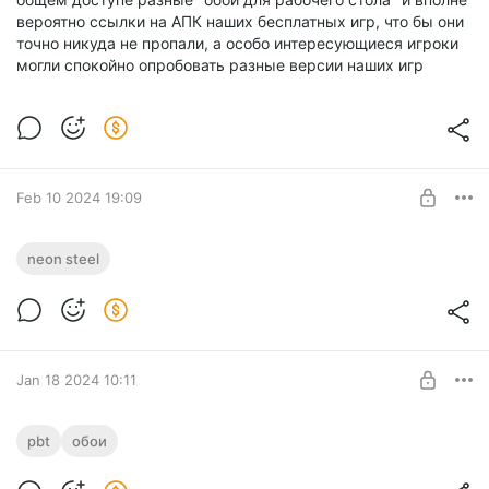
вероятно ссылки на АПК наших бесплатных игр, что бы они
точно никуда не пропали, а особо интересующиеся игроки
могли спокойно опробовать разные версии наших игр
Feb 10 2024 19:09
Ранние билды переиздания Neon Steel
neon steel
Level required:
Лисенок
SUBSCRIBE
Jan 18 2024 10:11
Обои по Pileus Bad Trip со старым и
pbt
обои
новым фоном
Level required: