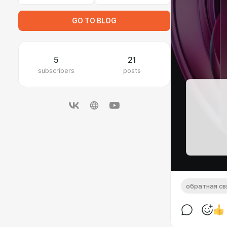
GO TO BLOG
5
21
subscribers
posts
обратная св