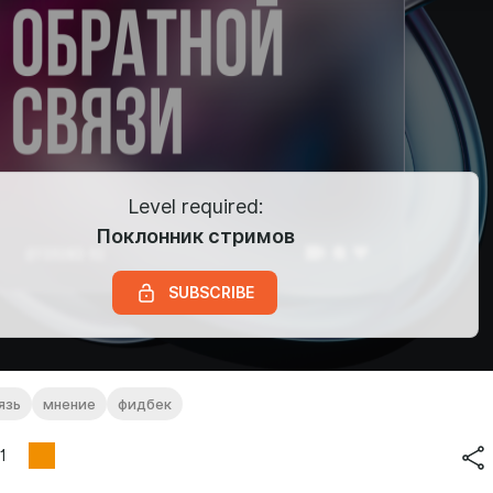
Level required:
Поклонник стримов
SUBSCRIBE
язь
мнение
фидбек
1