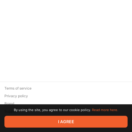
Terms of service
Privacy policy
Brand
By using the site, you agree to our cookie policy.
Read more here.
Support
© 2026 Zaya Solutions Limited. All rights reserved. All trademarks
I AGREE
are the property of their respective owners.