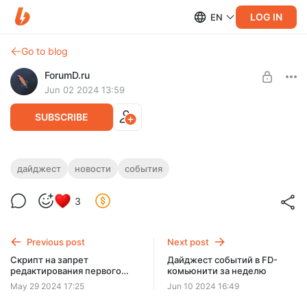
LOG IN
EN
Go to blog
ForumD.ru
Jun 02 2024 13:59
SUBSCRIBE
Дайджест событий в FD-комьюнити за
дайджест
новости
события
неделю
Level required:
3
Спонсор проекта
Короткий дайджест новостей и событий в нашем
комьюнити за неделю.
SUBSCRIBE
Previous post
Next post
Скрипт на запрет
Дайджест событий в FD-
редактирования первого
комьюнити за неделю
поста [ранний доступ]
May 29 2024 17:25
Jun 10 2024 16:49