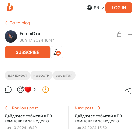
LOG IN
EN
Go to blog
ForumD.ru
Jun 17 2024 18:44
SUBSCRIBE
Дайджест событий в FD-комьюнити за
дайджест
новости
события
неделю
Level required:
2
Спонсор проекта
Короткий дайджест новостей и событий в нашем
комьюнити за неделю.
SUBSCRIBE
Previous post
Next post
Дайджест событий в FD-
Дайджест событий в FD-
комьюнити за неделю
комьюнити за неделю
Jun 10 2024 16:49
Jun 24 2024 15:50