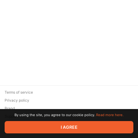
Terms of service
Privacy policy
Brand
By using the site, you agree to our cookie policy.
Read more here.
Support
© 2026 Zaya Solutions Limited. All rights reserved. All trademarks
I AGREE
are the property of their respective owners.