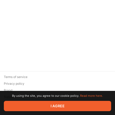
Terms of service
Privacy policy
Brand
By using the site, you agree to our cookie policy.
Read more here.
Support
© 2026 Zaya Solutions Limited. All rights reserved. All trademarks
I AGREE
are the property of their respective owners.