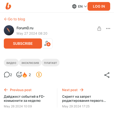
LOG IN
EN
Go to blog
ForumD.ru
May 27 2024 08:20
SUBSCRIBE
"Плагиат — это плохо!" или как Герда
видео
эксклюзив
плагиат
проверяла Ренопаки
Level required:
2
2
Поклонник стримов
SUBSCRIBE
Previous post
Next post
Дайджест событий в FD-
Скрипт на запрет
комьюнити за неделю
редактирования первого
поста [ранний доступ]
May 26 2024 10:09
May 29 2024 17:25