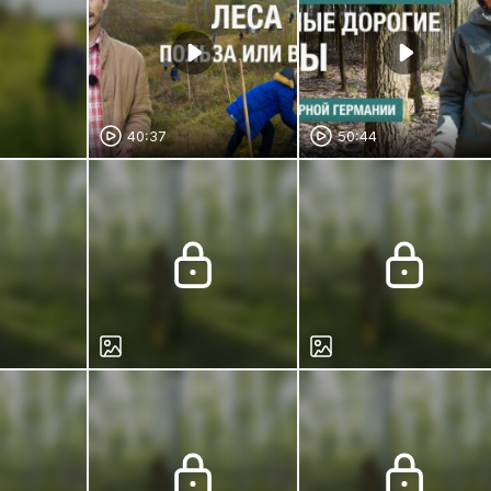
40:37
50:44