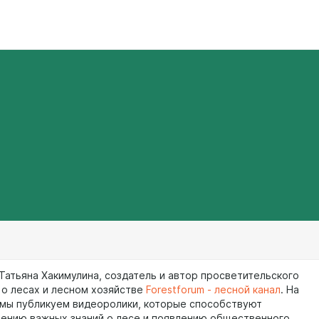
 Татьяна Хакимулина, создатель и автор просветительского
 о лесах и лесном хозяйстве
Forestforum - лесной канал
. На
 мы публикуем видеоролики, которые способствуют
ению важных знаний о лесе и появлению общественного