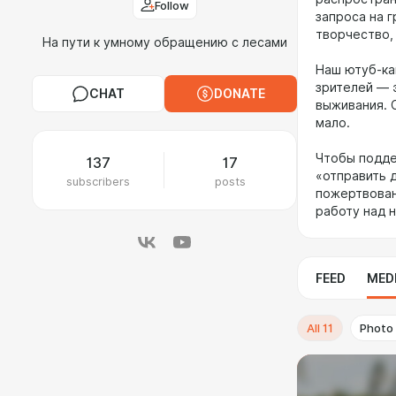
Follow
запроса на 
творчество,
На пути к умному обращению с лесами
Наш ютуб-ка
зрителей — 
CHAT
DONATE
выживания. С
мало.
Чтобы подде
137
17
«отправить д
subscribers
posts
пожертвован
работу над н
FEED
MED
All
11
Photo