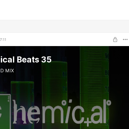
7:11
cal Beats 35
D MIX