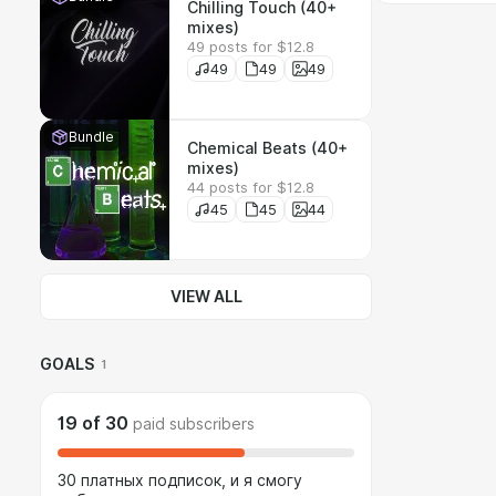
Chilling Touch (40+
mixes)
49 posts for $12.8
49
49
49
Bundle
Chemical Beats (40+
mixes)
44 posts for $12.8
45
45
44
VIEW ALL
GOALS
1
19
of
30
paid subscribers
30 платных подписок, и я смогу