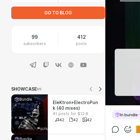
GO TO BLOG
99
412
subscribers
posts
SHOWCASE
89
Bundle
EleKtron+ElectroPun
k (40 mixes)
41 posts for $12.8
In bundle
42
42
42
Bundle