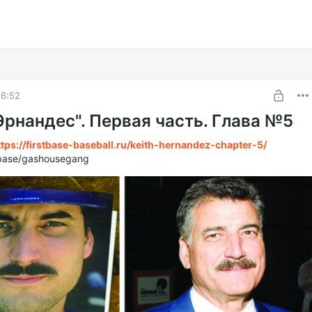
16:52
Эрнандес". Первая часть. Глава №5
ttps://firstbase-baseball.ru/keith-hernandez-chapter-5/
tbase/gashousegang