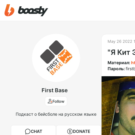
May 26 2022 
"Я Кит 
Материал:
h
Пароль:
firs
First Base
Follow
Подкаст о бейсболе на русском языке
CHAT
DONATE