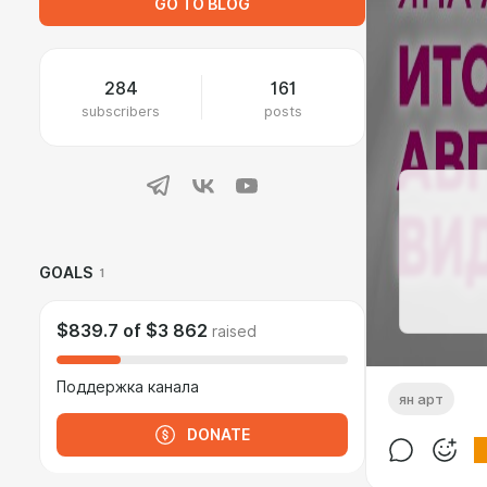
GO TO BLOG
284
161
subscribers
posts
GOALS
1
$839.7
of
$3 862
raised
Поддержка канала
ян арт
DONATE