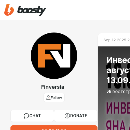
Sep 12 2025 2
Инвес
авгус
13.09
Finversia
Инвестстр
Follow
CHAT
DONATE