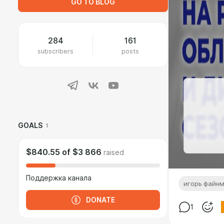
GO TO BLOG
284
161
subscribers
posts
GOALS
1
$840.55
of
$3 866
raised
Поддержка канала
игорь файн
DONATE
1