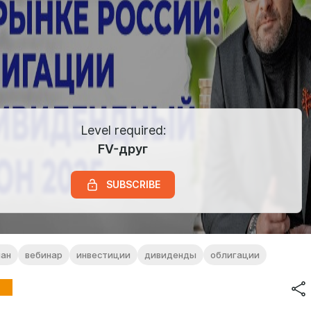
Level required:
FV-друг
SUBSCRIBE
ман
вебинар
инвестиции
дивиденды
облигации