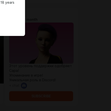
 18 years
Сара
$0.65 per month
Этот уровень поддержки одобряет
Сара!
Упоминание в игре!
Уникальная роль в Discord!
+ chat
SUBSCRIBE