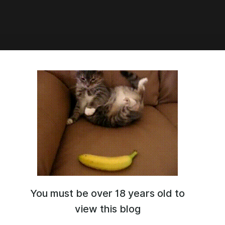
1:35
ct Mnemosyne 0.2.2 (rus)
You must be over 18 years old to
view this blog