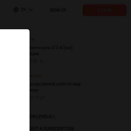
EN
SIGN UP
LOG IN
Next post
Project Mnemosyne 0.2.4 (rus)
уровень Эшли
Jun 29 2025 13:35
Previous post
Отчет о проделанной работе над
обновлением
May 05 2025 19:24
SUBSCRIPTION LEVELS
6
GIFT A SUBSCRIPTION