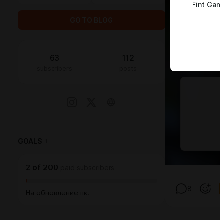
Fint Ga
GO TO BLOG
63
112
subscribers
posts
GOALS
1
2
of
200
paid subscribers
8
На обновление пк.