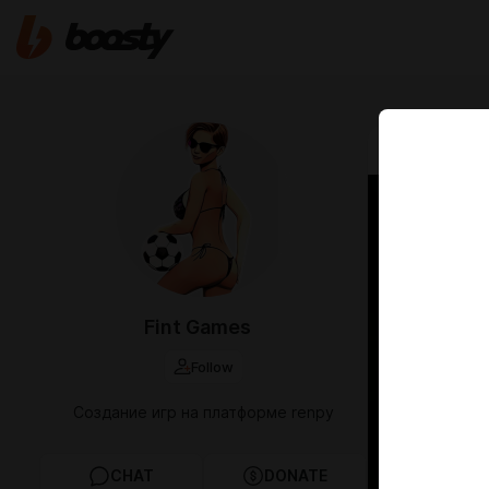
Jun 27 2025 1
Proje
Fint Games
Follow
Создание игр на платформе renpy
CHAT
DONATE