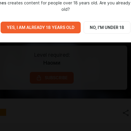
mes
creates content for people over 18 years old. Are you already
old?
YES, I AM ALREADY 18 YEARS OLD
NO, I'M UNDER 18
Level required:
Наоми
SUBSCRIBE