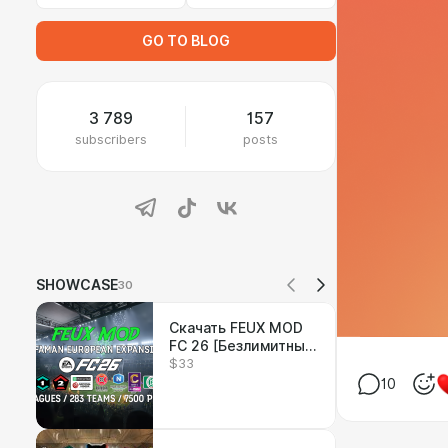
GO TO BLOG
3 789
157
subscribers
posts
SHOWCASE
30
Скачать FEUX MOD
FC 26 [Безлимитный
$33
доступ]
10