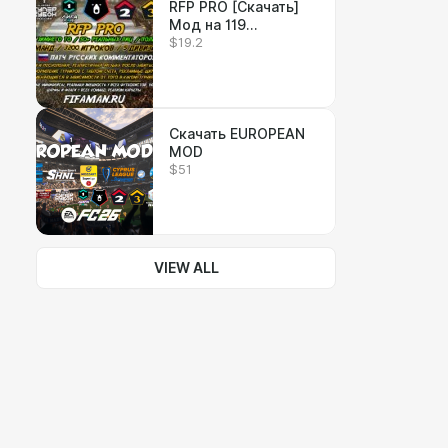
RFP PRO [Скачать]
Мод на 119
$19.2
Российских команд
для FC26
Скачать EUROPEAN
MOD
$51
VIEW ALL