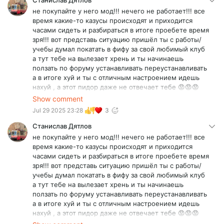
Станислав Дятлов
не покупайте у него мод!!! нечего не работает!!! все
время какие-то казусы происходят и приходится
часами сидеть и разбираться в итоге проебете время
зря!!! вот представь ситуацию пришёл ты с работы/
учебы думал покатать в фифу за свой любимый клуб
а тут тебе на вылезает хрень и ты начинаешь
ползать по форуму устанавливать переустанавливать
а в итоге хуй и ты с отличным настроением идешь
нахуй , а этот пидор даже не отвечает тебе 😡😡😡
вобщем не покупайте это какой-то рукожопое
Show comment
рукоделие вечно лагающее вылетающие и ты еще
Jul 29 2025 23:28
3
сам должен разбираться во всяких ошибках ‼️ А НЕ
СПОКОЙНО ИГРАТЬ!!!
Станислав Дятлов
не покупайте у него мод!!! нечего не работает!!! все
время какие-то казусы происходят и приходится
часами сидеть и разбираться в итоге проебете время
зря!!! вот представь ситуацию пришёл ты с работы/
учебы думал покатать в фифу за свой любимый клуб
а тут тебе на вылезает хрень и ты начинаешь
ползать по форуму устанавливать переустанавливать
а в итоге хуй и ты с отличным настроением идешь
нахуй , а этот пидор даже не отвечает тебе 😡😡😡
вобщем не покупайте это какой-то рукожопое