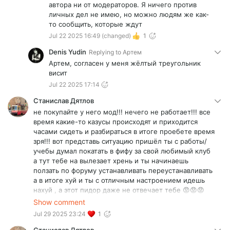
автора ни от модераторов. Я ничего против
личных дел не имею, но можно людям же как-
то сообщить, которые ждут
Jul 22 2025 16:49
(changed)
1
Denis Yudin
Replying to
Артем
Артем, согласен у меня жёлтый треугольник
висит
Jul 22 2025 17:14
Станислав Дятлов
не покупайте у него мод!!! нечего не работает!!! все
время какие-то казусы происходят и приходится
часами сидеть и разбираться в итоге проебете время
зря!!! вот представь ситуацию пришёл ты с работы/
учебы думал покатать в фифу за свой любимый клуб
а тут тебе на вылезает хрень и ты начинаешь
ползать по форуму устанавливать переустанавливать
а в итоге хуй и ты с отличным настроением идешь
нахуй , а этот пидор даже не отвечает тебе 😡😡😡
вобщем не покупайте это какой-то рукожопое
Show comment
рукоделие вечно лагающее вылетающие и ты еще
Jul 29 2025 23:24
1
сам должен разбираться во всяких ошибках ‼️ А НЕ
СПОКОЙНО ИГРАТЬ!!!