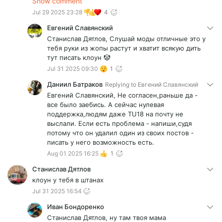
Show comment
рукоделие вечно лагающее вылетающие и ты еще
Jul 29 2025 23:28
4
сам должен разбираться во всяких ошибках ‼️ А НЕ
СПОКОЙНО ИГРАТЬ!!!
Евгений Славянский
Станислав Дятлов, Слушай моды отличные это у
тебя руки из жопы растут и хватит всякую дить
тут писать клоун 🤡
Jul 31 2025 09:30
1
Даниил Батраков
Replying to
Евгений Славянский
Евгений Славянский, Не согласен,раньше да -
все было заебись. А сейчас нулевая
поддержка,людям даже TU18 на почту не
выслали. Если есть проблема - напиши,судя
потому что он удалил один из своих постов -
писать у него возможность есть.
Aug 01 2025 16:25
1
Станислав Дятлов
клоун у тебя в штанах
Jul 31 2025 16:54
Иван Бондоренко
Станислав Дятлов, ну там твоя мама