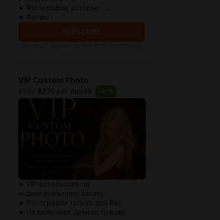
➤ Фотографии, которые ....
➤ Фетиш
SUBSCRIBE
Discount applies to the first month only
VIP Custom Photo
$392
$235 per month
-
40
%
➤ VIP-фотосессия по
индивидуальному заказу
➤ Фотографии только для Вас.
➤ Не включают демонстрацию