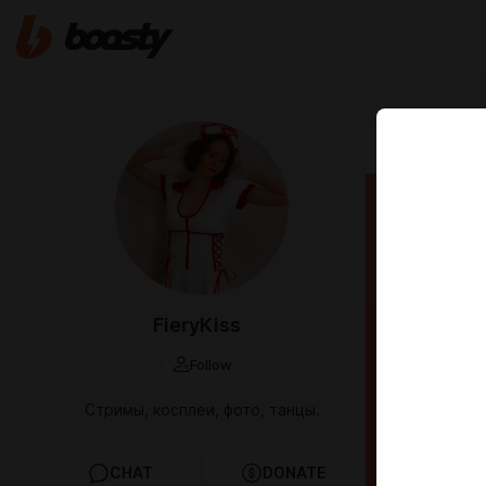
Nov 17 2025 0
Добр
FieryKiss
Follow
Стримы, косплеи, фото, танцы.
CHAT
DONATE