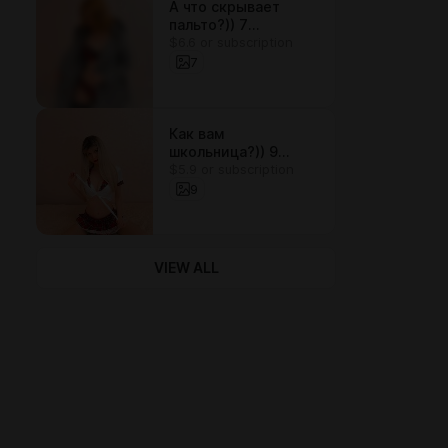
А что скрывает
пальто?)) 7
$6.6 or subscription
фотографий
7
Как вам
школьница?)) 9
$5.9 or subscription
фотографий))
9
VIEW ALL