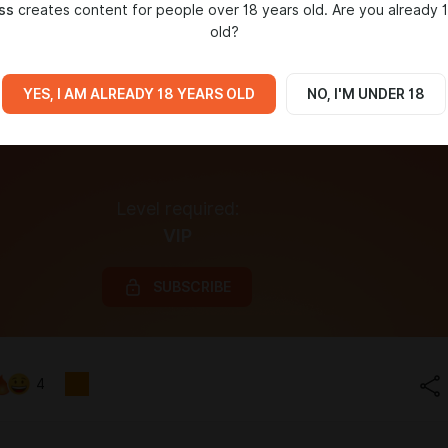
ss
creates content for people over 18 years old. Are you already 
old?
YES, I AM ALREADY 18 YEARS OLD
NO, I'M UNDER 18
Level required:
VIP
SUBSCRIBE
4