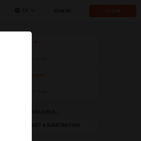
EN
SIGN UP
LOG IN
Next post
Untitled
Nov 17 2025 04:52
Previous post
Untitled
Oct 28 2025 10:48
SUBSCRIPTION LEVELS
5
GIFT A SUBSCRIPTION