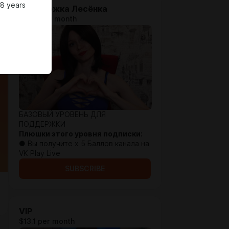
18 years
Поддержка Лесёнка
$1.96 per month
БАЗОВЫЙ УРОВЕНЬ ДЛЯ
ПОДДЕРЖКИ
Плюшки этого уровня подписки:
● Вы получите х 5 Баллов канала на
VK Play Live
SUBSCRIBE
VIP
$13.1 per month