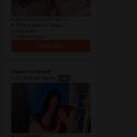
➤ Еще больше моих фото
➤ Фото в нижнем белье,
купальниках
➤ Гифки и видео
SUBSCRIBE
Super ecxlusive
$196
$118 per month
-
40
%
➤ БУДОРАЖИТ...