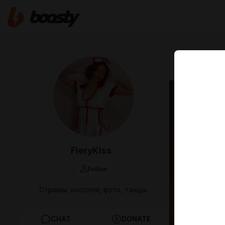
Nov 29 2025 2
FieryKiss
Follow
Стримы, косплеи, фото, танцы.
CHAT
DONATE