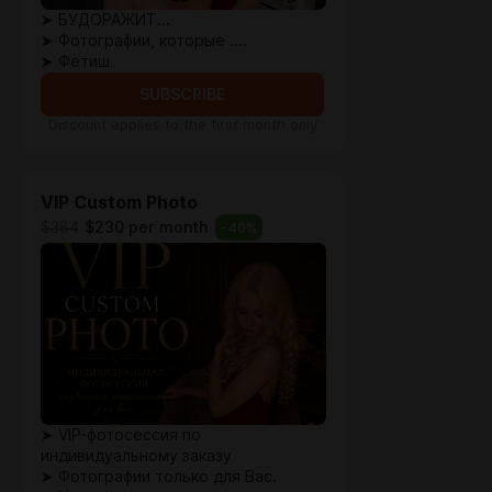
➤ БУДОРАЖИТ...
➤ Фотографии, которые ....
➤ Фетиш
SUBSCRIBE
Discount applies to the first month only
VIP Custom Photo
$384
$230 per month
-
40
%
➤ VIP-фотосессия по
индивидуальному заказу
➤ Фотографии только для Вас.