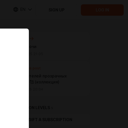
EN
SIGN UP
LOG IN
Next post
Доброй ночи
Nov 29 2025 21:05
Previous post
Для любителей прозрачных
трусиков 🥰 (коллекция)
Nov 21 2025 20:04
SUBSCRIPTION LEVELS
5
GIFT A SUBSCRIPTION