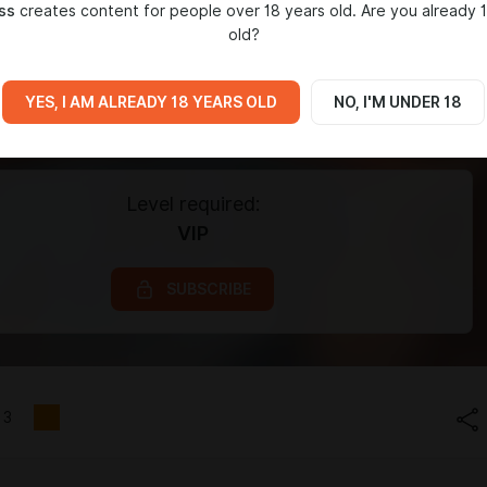
ss
creates content for people over 18 years old. Are you already 
old?
YES, I AM ALREADY 18 YEARS OLD
NO, I'M UNDER 18
Level required:
VIP
SUBSCRIBE
3