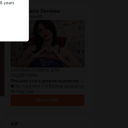
18 years
Поддержка Лесёнка
$1.92 per month
БАЗОВЫЙ УРОВЕНЬ ДЛЯ
ПОДДЕРЖКИ
Плюшки этого уровня подписки:
● Вы получите х 5 Баллов канала на
VK Play Live
SUBSCRIBE
VIP