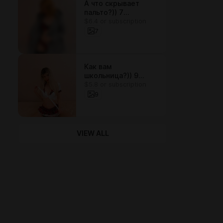
А что скрывает
пальто?)) 7
$6.4 or subscription
фотографий
7
Как вам
школьница?)) 9
$5.8 or subscription
фотографий))
9
VIEW ALL