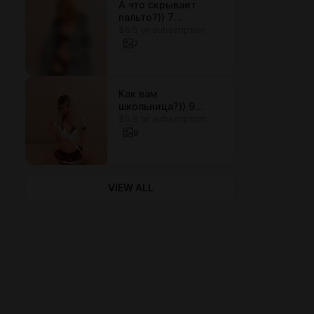
А что скрывает
пальто?)) 7
$6.5 or subscription
фотографий
7
Как вам
школьница?)) 9
$5.9 or subscription
фотографий))
9
VIEW ALL