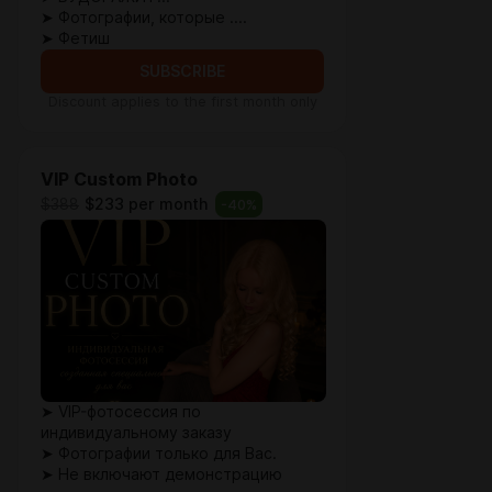
➤ Фотографии, которые ....
➤ Фетиш
SUBSCRIBE
Discount applies to the first month only
VIP Custom Photo
$388
$233 per month
-
40
%
➤ VIP-фотосессия по
индивидуальному заказу
➤ Фотографии только для Вас.
➤ Не включают демонстрацию