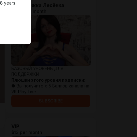
18 years
Поддержка Лесёнка
$1.94 per month
БАЗОВЫЙ УРОВЕНЬ ДЛЯ
ПОДДЕРЖКИ
Плюшки этого уровня подписки:
● Вы получите х 5 Баллов канала на
VK Play Live
SUBSCRIBE
VIP
$13 per month