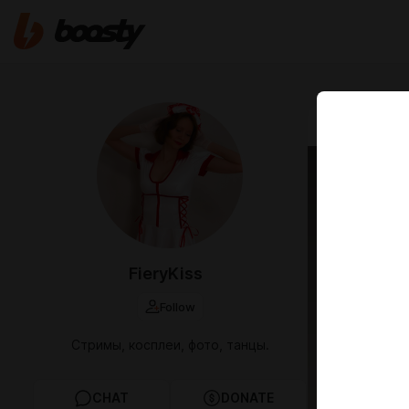
Feb 03 2025 1
FieryKiss
Follow
Стримы, косплеи, фото, танцы.
CHAT
DONATE