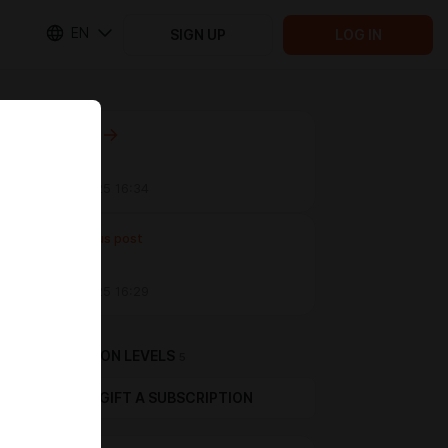
EN
SIGN UP
LOG IN
Next post
Untitled
Feb 03 2025 16:34
Previous post
Untitled
Feb 03 2025 16:29
SUBSCRIPTION LEVELS
5
GIFT A SUBSCRIPTION