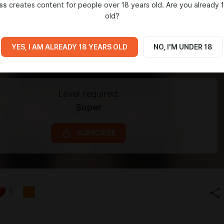
ss
creates content for people over 18 years old. Are you already 
old?
YES, I AM ALREADY 18 YEARS OLD
NO, I'M UNDER 18
Level required:
Super
SUBSCRIBE
3