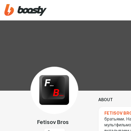
ABOUT
FETISOV BR
братьями. На
Fetisov Bros
мультфильмо
вкладываем 