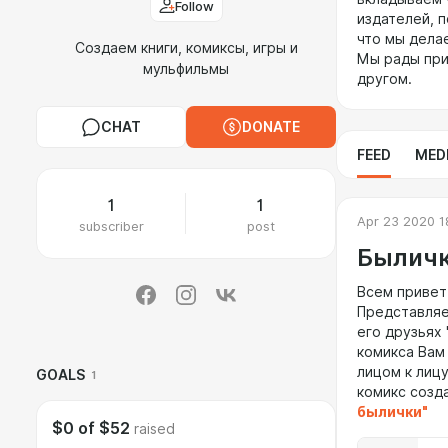
Follow
издателей, п
что мы дела
Создаем книги, комиксы, игры и
Мы рады при
мульфильмы
другом.
CHAT
DONATE
FEED
MED
1
1
Apr 23 2020 1
subscriber
post
Быличк
Всем привет
Представляе
его друзьях
комикса Вам
лицом к лицу
GOALS
1
комикс созд
былички"
$0
of
$52
raised