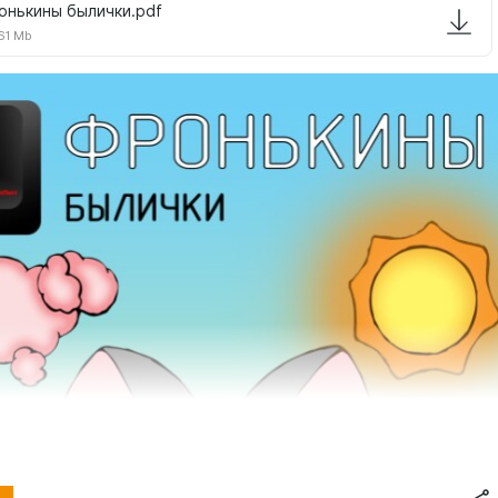
онькины былички.pdf
61 Mb