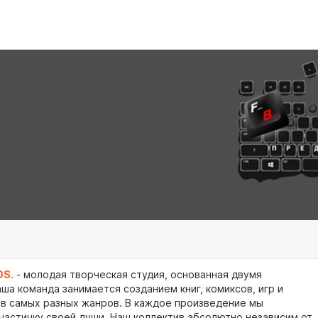
OS.
- молодая творческая студия, основанная двумя
ша команда занимается созданием книг, комиксов, игр и
в самых разных жанров. В каждое произведение мы
частичку своей души. Наш коллектив абсолютно независим от