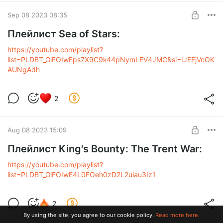
Sep 08 2023 08:35
Плейлист Sea of Stars:
https://youtube.com/playlist?
list=PLDBT_GlFOIwEps7X9C9k44pNymLEV4JMC&si=IJEEjVcOK
AUNgAdh
2
Aug 08 2023 15:09
Плейлист King's Bounty: The Trent War:
https://youtube.com/playlist?
list=PLDBT_GlFOIwE4L0FOeh0zD2L2uiau3Iz1
2
By using the site, you agree to our cookie policy.
Read more here.