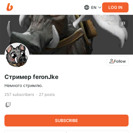
LOG IN
EN
Follow
Стример feronJke
Немного стримлю.
257
subscribers
27
posts
SUBSCRIBE