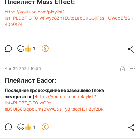
Плейлист Mass Effect:
https://youtube.com/playlist?
list=PLDBT_GlFOIwFwyc8ZY1EUtpLabC0GGijT&si=UWddZfzSH
40p0f74
1
Apr 30 2024 10:55
Плейлист Eador:
Последнее прохождение не завершено (пока
заморожено):
https://youtube.com/playlist?
list=PLDBT_GlFOIwG9s-
eBSUlG8Qqbb0msBwwQ&si=y8itsocHJHZJf2BR
1