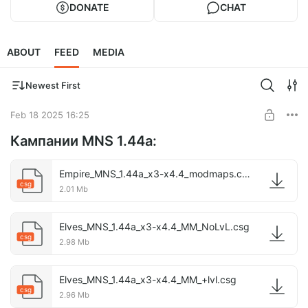
DONATE
CHAT
ABOUT
FEED
MEDIA
Newest First
Feb 18 2025 16:25
Кампании MNS 1.44a:
Empire_MNS_1.44a_x3-x4.4_modmaps.csg
csg
2.01 Mb
Elves_MNS_1.44a_x3-x4.4_MM_NoLvL.csg
csg
2.98 Mb
Elves_MNS_1.44a_x3-x4.4_MM_+lvl.csg
csg
2.96 Mb