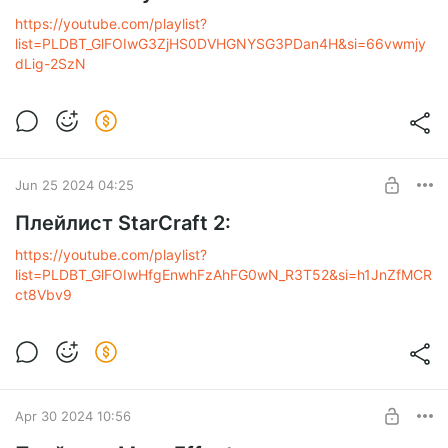
https://youtube.com/playlist?
list=PLDBT_GlFOIwG3ZjHS0DVHGNYSG3PDan4H&si=66vwmjy
dLig-2SzN
Jun 25 2024 04:25
Плейлист StarCraft 2:
https://youtube.com/playlist?
list=PLDBT_GlFOIwHfgEnwhFzAhFG0wN_R3T52&si=h1JnZfMCR
ct8Vbv9
Apr 30 2024 10:56