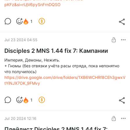
pKFz&si=rUjV6pySnFrnDQSO
1
Jul 23 2024 04:55
Disciples 2 MNS 1.44 fix 7: Кампании
Империя, Демоны, Нежить.
+ Гномы (без отвязки учёта расы отряда, пока непонятно
что получилось)
https://drive.google.com/drive/folders/1XB6WCHRf8CEh3gwxV
tYiNJX7OK_9FMvy
1
Jul 20 2024 12:16
Плейлист Disciples 2 MNS 1.44 fix 7: