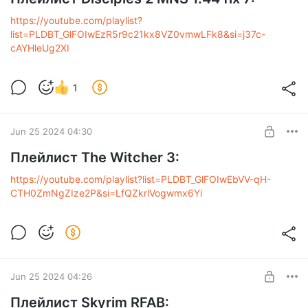
https://youtube.com/playlist?
list=PLDBT_GlFOIwEzR5r9c21kx8VZ0vmwLFk8&si=j37c-
cAYHleUg2XI
1
Jun 25 2024 04:30
Плейлист The Witcher 3:
https://youtube.com/playlist?list=PLDBT_GlFOIwEbVV-qH-
CTH0ZmNgZIze2P&si=LfQZkrlVogwmx6Yi
Jun 25 2024 04:26
Плейлист Skyrim RFAB: