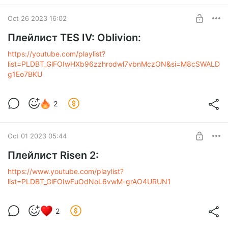
Oct 26 2023 16:02
Плейлист TES IV: Oblivion:
https://youtube.com/playlist?
list=PLDBT_GlFOIwHXb96zzhrodwl7vbnMczON&si=M8cSWALD
g1Eo7BKU
2
Oct 01 2023 05:44
Плейлист Risen 2:
https://www.youtube.com/playlist?
list=PLDBT_GlFOIwFuOdNoL6vwM-grAO4URUN1
2