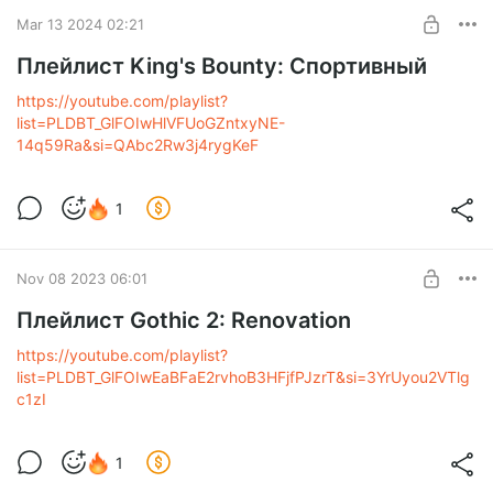
Mar 13 2024 02:21
Плейлист King's Bounty: Спортивный
https://youtube.com/playlist?
list=PLDBT_GlFOIwHlVFUoGZntxyNE-
14q59Ra&si=QAbc2Rw3j4rygKeF
1
Nov 08 2023 06:01
Плейлист Gothic 2: Renovation
https://youtube.com/playlist?
list=PLDBT_GlFOIwEaBFaE2rvhoB3HFjfPJzrT&si=3YrUyou2VTlg
c1zI
1