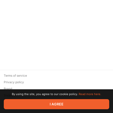
Terms of service
Privacy policy
Brand
By using the site, you agree to our cookie policy.
Read more here.
Support
© 2026 Zaya Solutions Limited. All rights reserved. All trademarks
I AGREE
are the property of their respective owners.