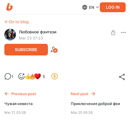
LOG IN
EN
Go to blog
Любовное фэнтези
Mar 23 07:23
SUBSCRIBE
Я стала оборотнем (аудиоспектакль)
1
5
Level required:
Женя – студентка московского ВУЗа. Жизнь ее течет
Доступ ко всем книгам аудиобиблиотеки
размеренно — она хорошо учится, встречается с молодым
человеком, строит планы на будущее.
Previous post
Next post
UNLOCK POST
Чужая невеста
Приключения доброй феи
Mar 21 05:38
Mar 25 06:38