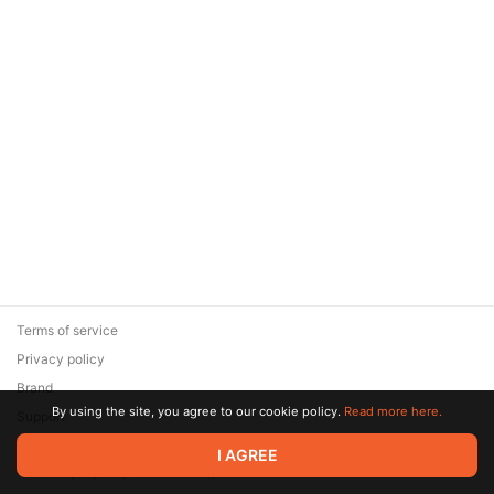
Terms of service
Privacy policy
Brand
By using the site, you agree to our cookie policy.
Read more here.
Support
© 2026 Zaya Solutions Limited. All rights reserved. All trademarks
I AGREE
are the property of their respective owners.