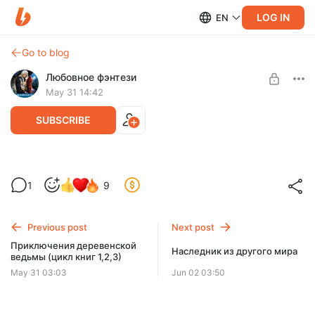
LOG IN
EN
Go to blog
Любовное фэнтези
May 31 14:42
SUBSCRIBE
Бросил муж? Не беда!
1
9
Level required:
Бросил муж? Не беда! Беда начнется с момента, когда он
Доступ ко всем книгам аудиобиблиотеки
исчезнет, квартира окажется не твоей, а работы как не
было, так и нет. Но стоит ли...
Previous post
Next post
UNLOCK POST
Приключения деревенской
Наследник из другого мира
ведьмы (цикл книг 1,2,3)
May 31 03:03
Jun 02 03:50