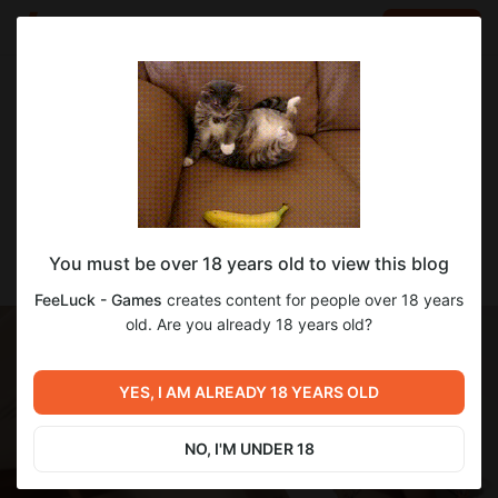
LOG IN
EN
Go to blog
FeeLuck - Games
Mar 26 2024 09:27
SUBSCRIBE
Что же тебя ждёт в Dream Dance v0.2?
You must be over 18 years old to view this blog
FeeLuck - Games
creates content for people over 18 years
old. Are you already 18 years old?
YES, I AM ALREADY 18 YEARS OLD
NO, I'M UNDER 18