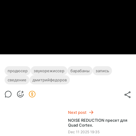
продюсер
звукорежиссер
барабаны
запись
сведение
дмитрийфедоров
Next post
NOISE REDUCTION пресет для
Quad Cortex.
Dec 11 2025 19:35