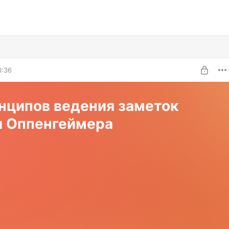
0:36
нципов ведения заметок
и Оппенгеймера