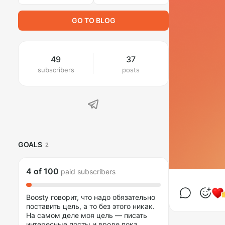
GO TO BLOG
49
37
subscribers
posts
GOALS
2
4
of
100
paid subscribers
Boosty говорит, что надо обязательно
поставить цель, а то без этого никак.
На самом деле моя цель — писать
интересные посты и вроде пока