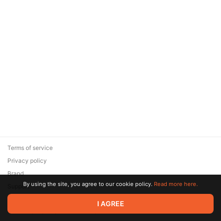
Terms of service
Privacy policy
Brand
By using the site, you agree to our cookie policy.
Read more here.
Support
© 2026 Zaya Solutions Limited. All rights reserved. All trademarks
I AGREE
are the property of their respective owners.