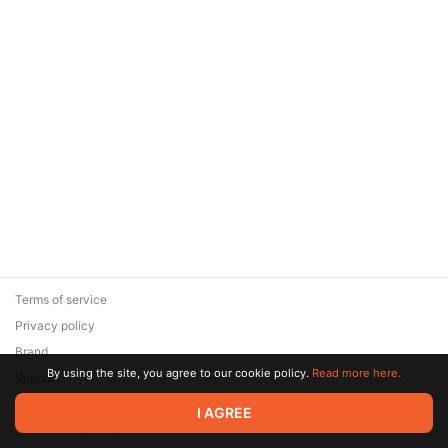
Terms of service
Privacy policy
Brand
By using the site, you agree to our cookie policy.
Read more here.
Support
© 2026 Zaya Solutions Limited. All rights reserved. All trademarks
I AGREE
are the property of their respective owners.