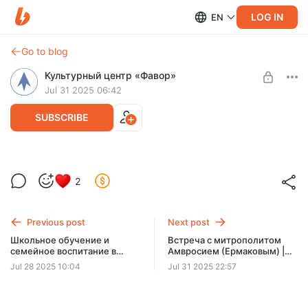
LOG IN
EN
Go to blog
Культурный центр «Фавор»
Jul 31 2025 06:42
SUBSCRIBE
Лучшее мировое христианское кино |
2
Первая встреча — фильм «Величайшая
Level required:
из когда-либо рассказанных историй»
Базовый тариф
(1965) | священник Сергей Уваров
Previous post
Next post
SUBSCRIBE
Школьное обучение и
Встреча с митрополитом
семейное воспитание в
Амвросием (Ермаковым) |
современной православной
«Как обрести мудрость в
Jul 28 2025 10:04
Jul 31 2025 22:57
среде | Лекция 3. Выбор
современном мире?»
школы и формы обучения |
Анна Сапрыкина