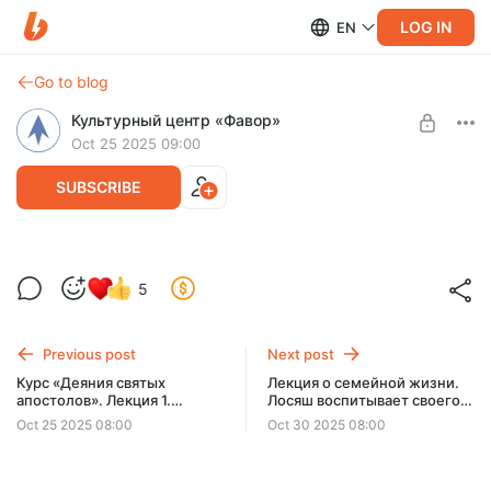
LOG IN
EN
Go to blog
Культурный центр «Фавор»
Oct 25 2025 09:00
SUBSCRIBE
Читаем К. С. Льюиса "Размышления о
5
псалмах" | протоиерей Игорь Гагарин,
Level required:
Константин Мацан
Базовый тариф
Previous post
Next post
SUBSCRIBE
Курс «Деяния святых
Лекция о семейной жизни.
апостолов». Лекция 1.
Лосяш воспитывает своего
Занимательная география в
клона, чтобы научиться
Oct 25 2025 08:00
Oct 30 2025 08:00
книге Деяний | протоиерей
танцевать диско и помочь
Андрей Рахновский
Ежику избавиться от любви
к Лили | протоиерей Максим
Первозванский