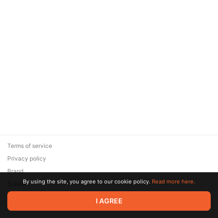
Terms of service
Privacy policy
Brand
By using the site, you agree to our cookie policy.
Read more here.
Support
© 2026 Zaya Solutions Limited. All rights reserved. All trademarks
I AGREE
are the property of their respective owners.