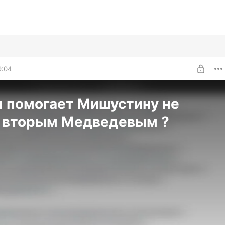
9:04
н помогает Мишустину не
ь вторым Медведевым ?