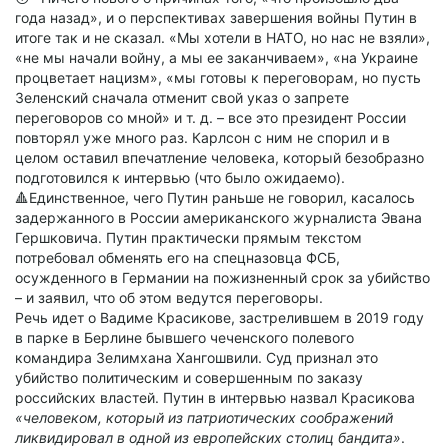
года назад», и о перспективах завершения войны Путин в
итоге так и не сказал. «Мы хотели в НАТО, но нас не взяли»,
«не мы начали войну, а мы ее заканчиваем», «на Украине
процветает нацизм», «мы готовы к переговорам, но пусть
Зеленский сначала отменит свой указ о запрете
переговоров со мной» и т. д. – все это президент России
повторял уже много раз. Карлсон с ним не спорил и в
целом оставил впечатление человека, который безобразно
подготовился к интервью (что было ожидаемо).
🔺Единственное, чего Путин раньше не говорил, касалось
задержанного в России американского журналиста Эвана
Гершковича. Путин практически прямым текстом
потребовал обменять его на спецназовца ФСБ,
осужденного в Германии на пожизненный срок за убийство
– и заявил, что об этом ведутся переговоры.
Речь идет о Вадиме Красикове, застрелившем в 2019 году
в парке в Берлине бывшего чеченского полевого
командира Зелимхана Хангошвили. Суд признал это
убийство политическим и совершенным по заказу
российских властей. Путин в интервью назвал Красикова
«человеком, который из патриотических соображений
ликвидировал в одной из европейских столиц бандита»
.