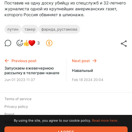
Поставив на одну доску убийцу из спецслужб и 32-летнего
журналиста одной из крупнейших американских газет,
которого Россия обвиняет в шпионаже.
путин
такер
фарида_рустамова
3
Previous post
Next post
Запускаем ежевечернюю
Навальный
рассылку в телеграм-канале
Jun 01 2023 11:37
Feb 18 2024 20:04
Terms of service
Privacy policy
Brand
By using the site, you agree to our cookie policy.
Read more here.
Support