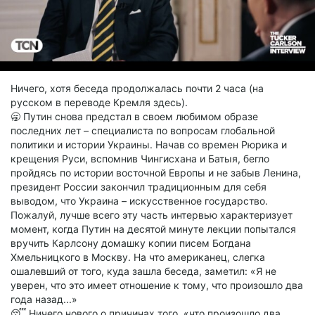
Ничего, хотя беседа продолжалась почти 2 часа (на
русском в переводе Кремля здесь).
🥱 Путин снова предстал в своем любимом образе
последних лет – специалиста по вопросам глобальной
политики и истории Украины. Начав со времен Рюрика и
крещения Руси, вспомнив Чингисхана и Батыя, бегло
пройдясь по истории восточной Европы и не забыв Ленина,
президент России закончил традиционным для себя
выводом, что Украина – искусственное государство.
Пожалуй, лучше всего эту часть интервью характеризует
момент, когда Путин на десятой минуте лекции попытался
вручить Карлсону домашку копии писем Богдана
Хмельницкого в Москву. На что американец, слегка
ошалевший от того, куда зашла беседа, заметил: «Я не
уверен, что это имеет отношение к тому, что произошло два
года назад...»
😴 Ничего нового о причинах того, «что произошло два