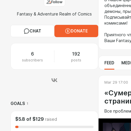
Follow
объединённы
демоны, прыж
Fantasy & Adventure Realm of Comics
Подписывайт
комиксами!
CHAT
DONATE
Приятного ч
Ваши Fantasy
6
192
subscribers
posts
FEED
MED
Mar 29 17:00
«Сумер
страни
GOALS
1
Все проблем
$5.8
of
$129
raised