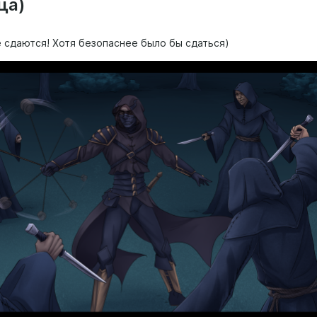
ца)
е сдаются! Хотя безопаснее было бы сдаться)
ая страница 15-го марта в 20:00