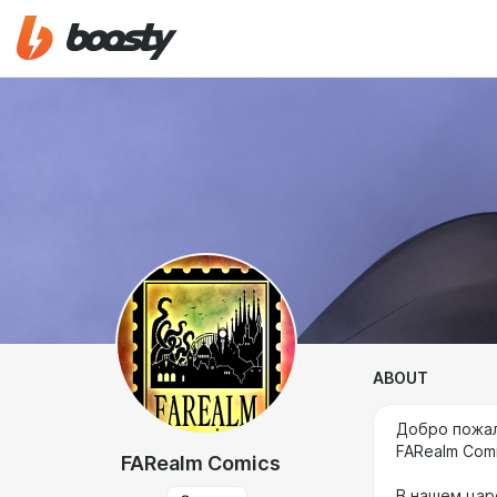
ABOUT
Добро пожал
FARealm Comi
FARealm Comics
В нашем цар