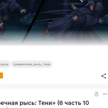
_рысь
сумеречная_рысь_тени
ечная рысь: Тени» (6 часть 10