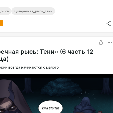
_рысь
сумеречная_рысь_тени
ечная рысь: Тени» (6 часть 12
ца)
ории всегда начинаются с малого
ая страница 12-го апреля в 20:00