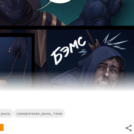
_рысь
сумеречная_рысь_тени