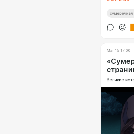
сумеречная
Mar 15 17:00
«Сумер
страни
Великие ист
P.S. Следующ