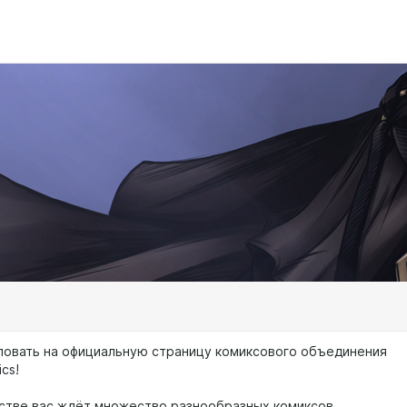
овать на официальную страницу комиксового объединения
cs!
стве вас ждёт множество разнообразных комиксов,