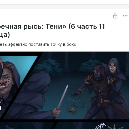
ечная рысь: Тени» (6 часть 11
ца)
еть эффектно поставить точку в бою!
щая страница 29-го марта в 20:00