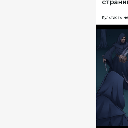
страни
Культисты н
P.S. Следующ