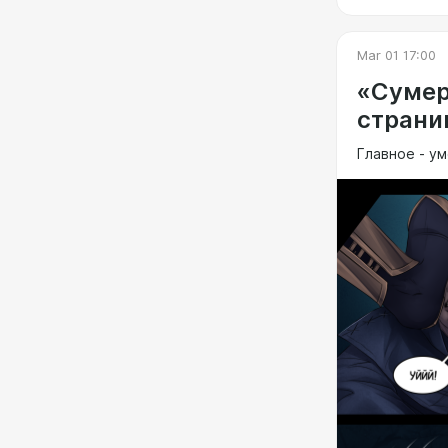
Mar 01 17:00
«Сумер
страни
Главное - ум
P.S. Следую