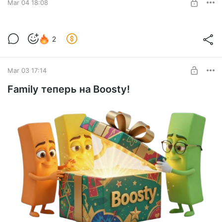
Mar 04 18:08
SUBSCRIBE
Обновление 13.6.8 уже доступно!
2
Для подписчиков вышло новое обновление, которое
Level required:
принесло много заметных улучшений!
Family 13 Pro
Mar 03 17:14
SUBSCRIBE
Family теперь на Boosty!