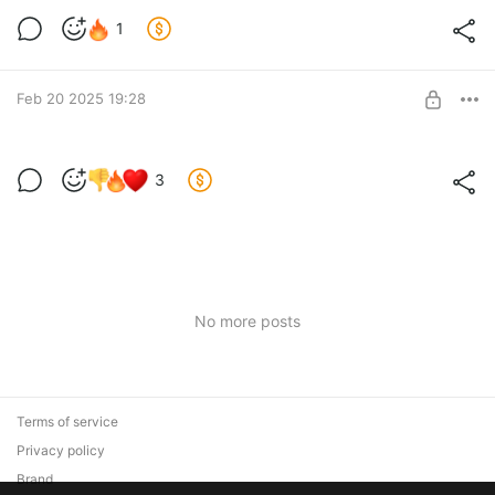
100 вдохновляющих цитат Forbes в
1
Family 13
Level required:
Добавьте в свою программу вдохновляющие цитаты,
Family 13 Pro
которые будут отображаться при каждом запуске на
Feb 20 2025 19:28
главном экране!
SUBSCRIBE
Советы. Как добавить старый кредит в
3
Family 13?
Level required:
Как правильно учитывать в Family 13 кредиты,
Family 13 Pro
оформленные до начала ведения финансов?
SUBSCRIBE
No more posts
Terms of service
Privacy policy
Brand