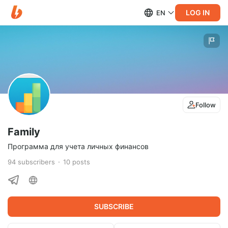
LOG IN
EN
Follow
Family
Программа для учета личных финансов
94
subscribers
10
posts
SUBSCRIBE