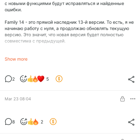
с новыми функциями будут исправляться и найденные
ошибки.
Family 14 - это прямой наследник 13-й версии. То есть, я не
начинаю работу с нуля, а продолжаю обновлять текущую
версию. Это значит, что новая версия будет полностью
совместима с предыдущей.
В первом обновлении, которое выйдет в скором времени,
Show more
изменения коснутся календаря. Я убрал лишние элементы
интерфейса, которые отвлекали внимание и теперь в
календаре появилось больше места для ваших событий.
2
5
Переводы стали нагляднее, а запланированные платежи
отличаются от фактических аккуратной иконкой.
Mar 23 08:04
Ваши данные в полной безопасности!
8
2
Для подписчиков теперь доступно шифрование данных с
Level required:
использованием алгоритма AES-256 — одного из самых
Family 13 Pro
надёжных в современной криптографии!