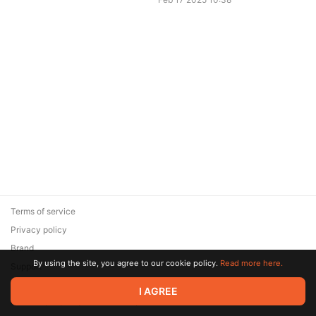
Terms of service
Privacy policy
Brand
By using the site, you agree to our cookie policy.
Read more here.
Support
© 2026 Zaya Solutions Limited. All rights reserved. All trademarks
I AGREE
are the property of their respective owners.