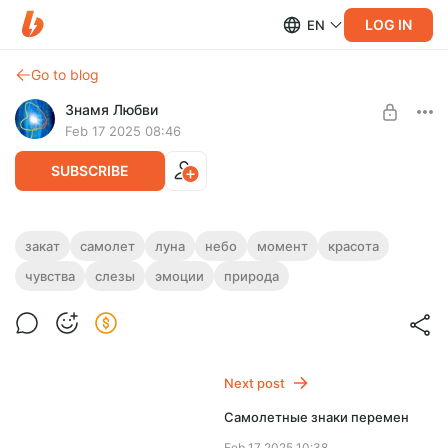
LOG IN
EN
Go to blog
Знамя Любви
Feb 17 2025 08:46
SUBSCRIBE
История одного чудесного момента
закат
самолет
луна
небо
момент
красота
чувства
слезы
эмоции
природа
Level required:
Самолет - хороший знак, или случайности не случайны!
Уровень 1
SUBSCRIBE
Next post
Самолетные знаки перемен
Feb 17 2025 10:38