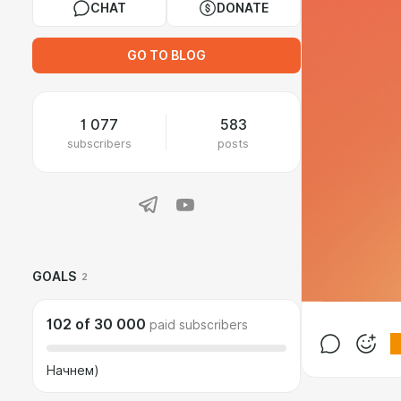
CHAT
DONATE
GO TO BLOG
1 077
583
subscribers
posts
GOALS
2
102
of
30 000
paid subscribers
Начнем)